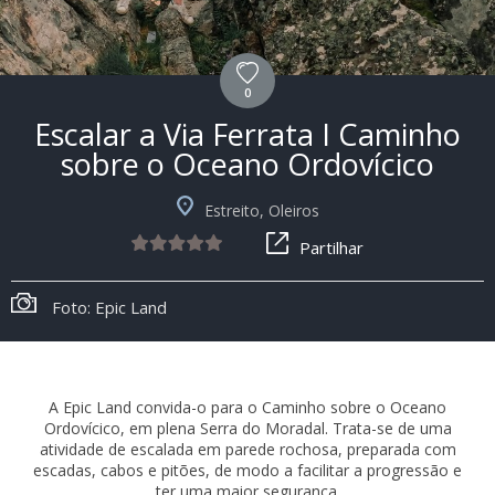
0
Escalar a Via Ferrata I Caminho
sobre o Oceano Ordovícico
Estreito, Oleiros
Partilhar
Foto: Epic Land
A Epic Land convida-o para o Caminho sobre o Oceano
Ordovícico, em plena Serra do Moradal. Trata-se de uma
atividade de escalada em parede rochosa, preparada com
escadas, cabos e pitões, de modo a facilitar a progressão e
ter uma maior segurança.