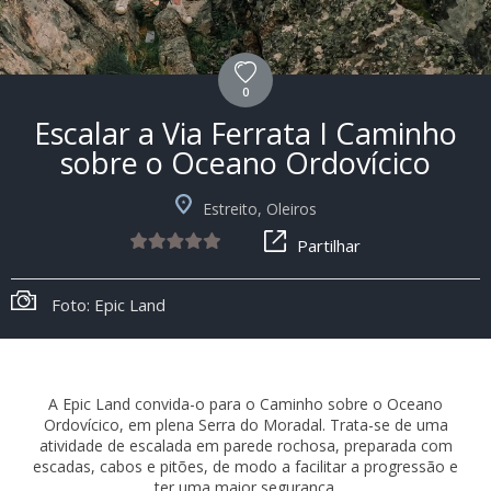
0
Escalar a Via Ferrata I Caminho
sobre o Oceano Ordovícico
Estreito, Oleiros
Partilhar
Foto: Epic Land
A Epic Land convida-o para o Caminho sobre o Oceano
Ordovícico, em plena Serra do Moradal. Trata-se de uma
atividade de escalada em parede rochosa, preparada com
escadas, cabos e pitões, de modo a facilitar a progressão e
ter uma maior segurança.