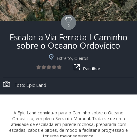
0
Escalar a Via Ferrata I Caminho
sobre o Oceano Ordovícico
Estreito, Oleiros
Partilhar
Foto: Epic Land
A Epic Land convida-o para o Caminho sobre o Oceano
Ordovícico, em plena Serra do Moradal. Trata-se de uma
atividade de escalada em parede rochosa, preparada com
escadas, cabos e pitões, de modo a facilitar a progressão e
ter uma maior segurança.