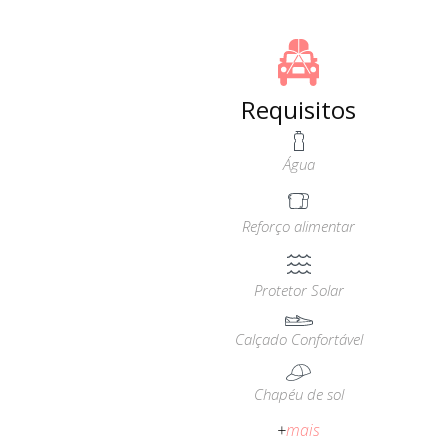
Requisitos
Água
Reforço alimentar
Protetor Solar
Calçado Confortável
Chapéu de sol
+
mais