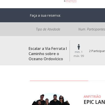
+
menos
Faça a sua reserva:
Tipo de Atividade
Num. Participante
Escalar a Via Ferrata I
2 Participa
min. 1
Caminho sobre o
máx. 99
Oceano Ordovícico
ANFITRIÃO
EPIC LA