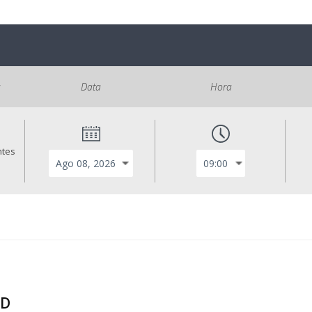
s
Data
Hora
ntes
ND