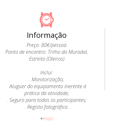
Informação
Preço: 80€/pessoa
Ponto de encontro: Trilho do Muradal,
Estreito (Oleiros)
Inclui:
. Monitorização;
. Aluguer do equipamento inerente à
prática da atividade;
. Seguro para todos os participantes;
. Registo fotográfico.
+
mais
Após a compra da atividade, a empresa
Epic Land enviará um e-mail de
confirmação com todas as informações.