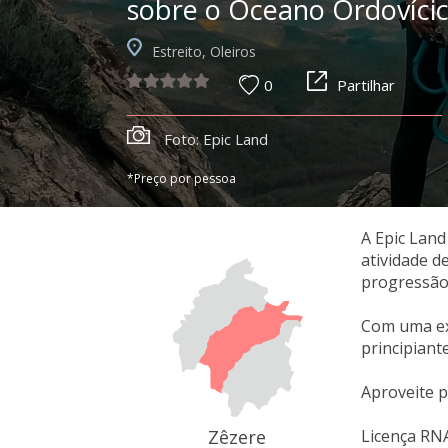
sobre o Oceano Ordovíci
Estreito, Oleiros
0
Partilhar
Foto: Epic Land
*Preço por pessoa
A Epic Land
atividade d
progressão
Com uma ext
principiante
Aproveite p
Zêzere
Licença RN