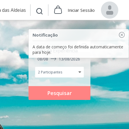
 das Aldeias
Iniciar Sessão
Notificação
A data de começo foi definida automaticamente
Data da Experiência
para hoje.
08/08
13/08/2026