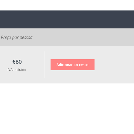
Política de Cancelamento:
NÃO é efetuado o reembolso do valor
pago, mas é possível reagendar a
atividade dentro do prazo de um ano.
Preço por pessoa
Todos os preços apresentados incluem
IVA à taxa legal em vigor.
€80
IVA incluído