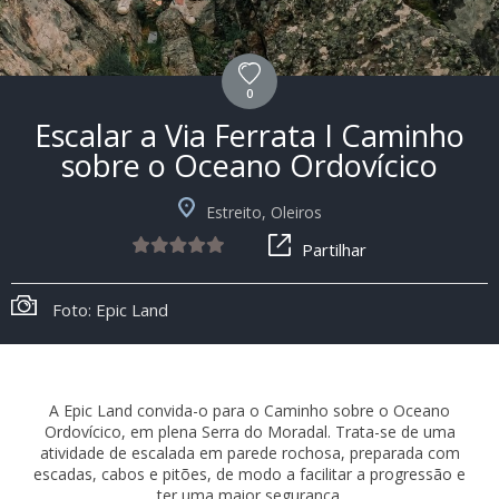
0
Escalar a Via Ferrata I Caminho
sobre o Oceano Ordovícico
Estreito, Oleiros
Partilhar
Foto: Epic Land
A Epic Land convida-o para o Caminho sobre o Oceano
Ordovícico, em plena Serra do Moradal. Trata-se de uma
atividade de escalada em parede rochosa, preparada com
escadas, cabos e pitões, de modo a facilitar a progressão e
ter uma maior segurança.