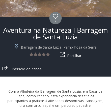
0
Aventura na Natureza I Barragem
de Santa Luzia
Barragem de Santa Luzia, Pampilhosa da Serra
Partilhar
Passeio de canoa
Com a Albufeira da Barragem de Santa Luzia, em Casal da
Lapa, como cenário, esta experiência desafia os
participantes a praticar 4 atividades desportivas: canoagem,
tiro com arco, rapel e um percurso pedestre.