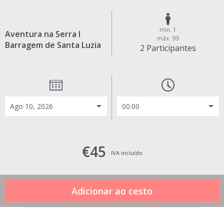
min. 1
Aventura na Serra I
máx. 99
Barragem de Santa Luzia
2 Participantes
€45
IVA incluído