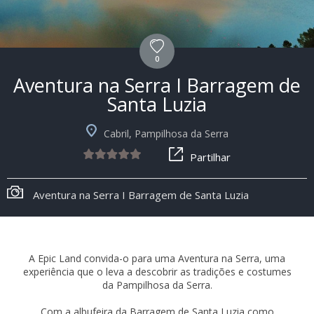
0
Aventura na Serra I Barragem de
Santa Luzia
Cabril, Pampilhosa da Serra
Partilhar
Aventura na Serra I Barragem de Santa Luzia
A Epic Land convida-o para uma Aventura na Serra, uma
experiência que o leva a descobrir as tradições e costumes
da Pampilhosa da Serra.
Com a albufeira da Barragem de Santa Luzia como