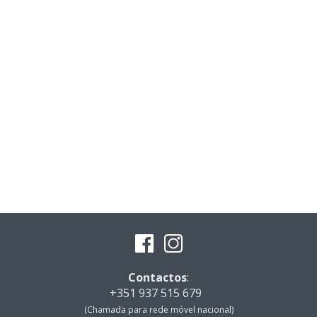
Contactos
:
+351 937 515 679
(Chamada para rede móvel nacional)