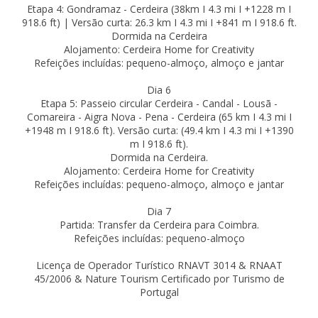
Etapa 4: Gondramaz - Cerdeira (38km I 4.3 mi I +1228 m I
918.6 ft) | Versão curta: 26.3 km I 4.3 mi I +841 m I 918.6 ft.
Dormida na Cerdeira
Alojamento: Cerdeira Home for Creativity
Refeições incluídas: pequeno-almoço, almoço e jantar
Dia 6
Etapa 5: Passeio circular Cerdeira - Candal - Lousã -
Comareira - Aigra Nova - Pena - Cerdeira (65 km I 4.3 mi I
+1948 m I 918.6 ft). Versão curta: (49.4 km I 4.3 mi I +1390
m I 918.6 ft).
Dormida na Cerdeira.
Alojamento: Cerdeira Home for Creativity
Refeições incluídas: pequeno-almoço, almoço e jantar
Dia 7
Partida: Transfer da Cerdeira para Coimbra.
Refeições incluídas: pequeno-almoço
Licença de Operador Turístico RNAVT 3014 & RNAAT
45/2006 & Nature Tourism Certificado por Turismo de
Portugal