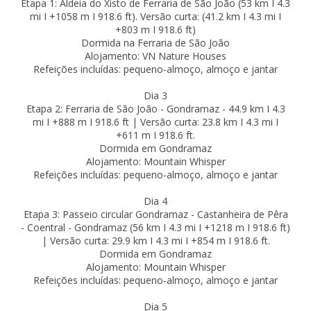
Etapa 1: Aldeia do Xisto de Ferraria de São João (53 km I 4.3
mi I +1058 m I 918.6 ft). Versão curta: (41.2 km I 4.3 mi I
+803 m I 918.6 ft)
Dormida na Ferraria de São João
Alojamento: VN Nature Houses
Refeições incluídas: pequeno-almoço, almoço e jantar
Dia 3
Etapa 2: Ferraria de São João - Gondramaz - 44.9 km I 4.3
mi I +888 m I 918.6 ft | Versão curta: 23.8 km I 4.3 mi I
+611 m I 918.6 ft.
Dormida em Gondramaz
Alojamento: Mountain Whisper
Refeições incluídas: pequeno-almoço, almoço e jantar
Dia 4
Etapa 3: Passeio circular Gondramaz - Castanheira de Pêra
- Coentral - Gondramaz (56 km I 4.3 mi I +1218 m I 918.6 ft)
| Versão curta: 29.9 km I 4.3 mi I +854 m I 918.6 ft.
Dormida em Gondramaz
Alojamento: Mountain Whisper
Refeições incluídas: pequeno-almoço, almoço e jantar
Dia 5