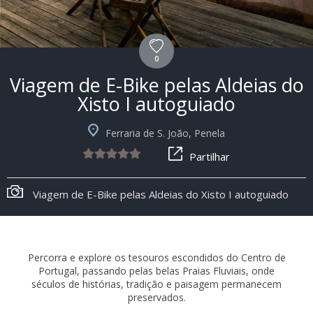
0
Viagem de E-Bike pelas Aldeias do
Xisto I autoguiado
Ferraria de S. João, Penela
Partilhar
+8
Viagem de E-Bike pelas Aldeias do Xisto I autoguiado
Percorra e explore os tesouros escondidos do Centro de
Portugal, passando pelas belas Praias Fluviais, onde
séculos de histórias, tradição e paisagem permanecem
preservados.