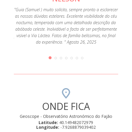
itir a
sobre
"Guia (Samuel ) muito solícito, sempre pronto a esclarecer
anto
as nossas dúvidas estelares. Excelente visibilidade do céu
artilhar
nocturno, temperada com uma detalhada descrição da
que se
abóbada celeste. Inolvidável o facto de ser perfeitamente
 para o
visível a Via Láctea. Fotos de família belíssimas, no final
entender
da experiência. " Agosto 26, 2025
gados…
olve…é
iquece a
cia que
e.
mente
iativas.
osco, de
strelas
ONDE FICA
Geoscope - Observatório Astronómico do Fajão
Latitude:
40.149482072979
Longitude:
-7.9268879039402