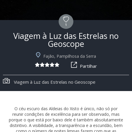
1
Viagem à Luz das Estrelas no
Geoscope
Fajão, Pampilhosa da Serra
Partilhar
Viagem à Luz das Estrelas no Geoscope
O céu escuro das Aldeias do Xisto é único, não só por
reunir condições de excelência para ser observado, mas
porque o que está por baixo dele é também absolutamente
distintivo. A visibilidade, a transparência e a escuridão, bem
como o número de noites limpas fazem com que as