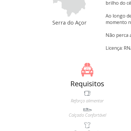
brilho do c
Ao longo de
Serra do Açor
momento nu
Não perca a
Licença: R
Requisitos
Reforço alimentar
Calçado Confortável