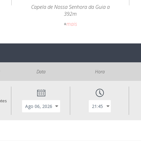
Capela de Nossa Senhora da Guia a
392m
+
mais
s
Data
Hora
ntes