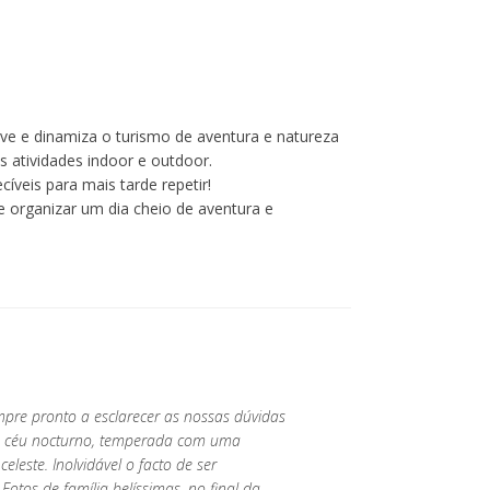
ve e dinamiza o turismo de aventura e natureza
s atividades indoor e outdoor.
íveis para mais tarde repetir!
 organizar um dia cheio de aventura e
empre pronto a esclarecer as nossas dúvidas
e do céu nocturno, temperada com uma
leste. Inolvidável o facto de ser
 Fotos de família belíssimas, no final da