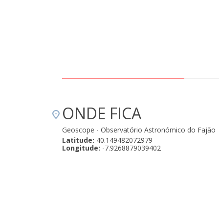
tender as constelações, planetas, estrelas e os seus legados…pudemos no
aixonar pelo meio que nos envolve…é sem sombra de dúvidas uma
periência que enriquece a alma e nos trás uma expansão da nossa
nsciência que essa sim, vem para ficar e dura para sempre.
comendamos imensamente e estamos eternamente agradecidos ao
nuel e a epicland por estas iniciativas. Trazemos algumas recordações
tográficas connosco, de modo a imortalizar este momento especial!
00estrelas de 5! " Agosto 28, 2024
ONDE FICA
Geoscope - Observatório Astronómico do Fajão
Latitude:
40.149482072979
Longitude:
-7.9268879039402