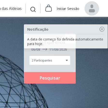
 das Aldeias
Iniciar Sessão
Notificação
A data de começo foi definida automaticamente
Data da Experiência
para hoje.
06/08
11/08/2026