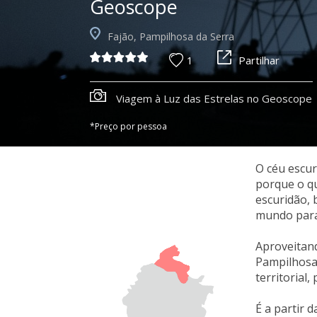
Geoscope
Fajão, Pampilhosa da Serra
1
Partilhar
Viagem à Luz das Estrelas no Geoscope
*Preço por pessoa
O céu escur
porque o qu
escuridão, 
mundo para
Aproveitand
Pampilhosa 
territorial
É a partir 