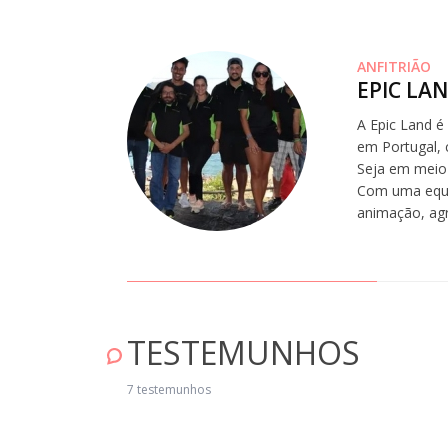
ANFITRIÃO
EPIC LA
A Epic Land é
em Portugal, 
Seja em meio 
Com uma equip
animação, ag
TESTEMUNHOS
omos guiados na nossa viagem às estrelas pelo maravilhoso Manuel que f
cansável em transmitir a sabedoria e o amor pela sua profissão que tanto
7 testemunhos
racterizou a nossa experiência. Foi um prazer partilhar a troca de
nhecimento num passeio pelo céu, que se encontrava limpo e reunia as
ndições perfeitas para o deleite dos nossos olhos. Pudemos contemplar e