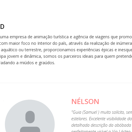
ND
 uma empresa de animação turística e agência de viagens que promo
com maior foco no Interior do país, através da realização de inúmera
aquático ou terrestre, proporcionamos experiências épicas e inesquec
a jovem e dinâmica, somos os parceiros ideais para quem pretende
radando a miúdos e graúdos.
NÉLSON
oi
"Guia (Samuel ) muito solícito, s
estelares. Excelente visibilidad
detalhada descrição da abóbada ce
perfeitamente visível a Via Láctea.