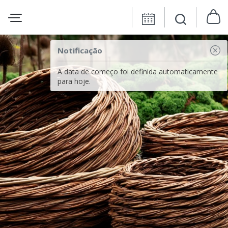
Notificação
A data de começo foi definida automaticamente
para hoje.