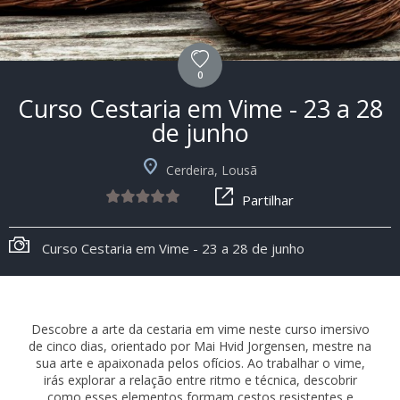
0
Curso Cestaria em Vime - 23 a 28
de junho
Cerdeira, Lousã
Partilhar
Curso Cestaria em Vime - 23 a 28 de junho
Descobre a arte da cestaria em vime neste curso imersivo
de cinco dias, orientado por Mai Hvid Jorgensen, mestre na
sua arte e apaixonada pelos ofícios. Ao trabalhar o vime,
irás explorar a relação entre ritmo e técnica, descobrir
como esses elementos formam cestos resistentes e