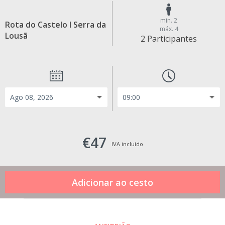
min. 2
Rota do Castelo I Serra da
máx. 4
Lousã
2 Participantes
€47
IVA incluído