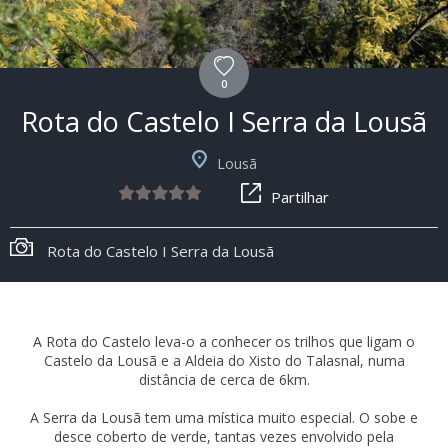
0
Rota do Castelo I Serra da Lousã
Lousã
Partilhar
Rota do Castelo I Serra da Lousã
A Rota do Castelo leva-o a conhecer os trilhos que ligam o
Castelo da Lousã e a Aldeia do Xisto do Talasnal, numa
distância de cerca de 6km.
A Serra da Lousã tem uma mística muito especial. O sobe e
desce coberto de verde, tantas vezes envolvido pela