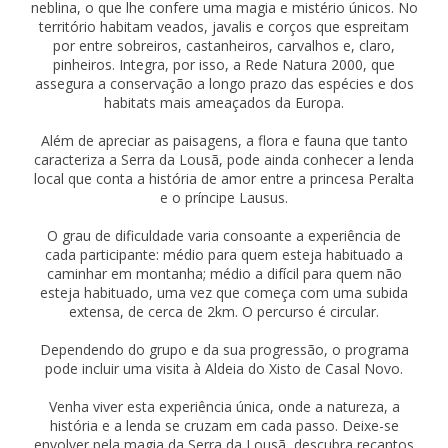
neblina, o que lhe confere uma magia e mistério únicos. No
território habitam veados, javalis e corços que espreitam
por entre sobreiros, castanheiros, carvalhos e, claro,
pinheiros. Integra, por isso, a Rede Natura 2000, que
assegura a conservação a longo prazo das espécies e dos
habitats mais ameaçados da Europa.
Além de apreciar as paisagens, a flora e fauna que tanto
caracteriza a Serra da Lousã, pode ainda conhecer a lenda
local que conta a história de amor entre a princesa Peralta
e o príncipe Lausus.
O grau de dificuldade varia consoante a experiência de
cada participante: médio para quem esteja habituado a
caminhar em montanha; médio a difícil para quem não
esteja habituado, uma vez que começa com uma subida
extensa, de cerca de 2km. O percurso é circular.
Dependendo do grupo e da sua progressão, o programa
pode incluir uma visita à Aldeia do Xisto de Casal Novo.
Venha viver esta experiência única, onde a natureza, a
história e a lenda se cruzam em cada passo. Deixe-se
envolver pela magia da Serra da Lousã, descubra recantos