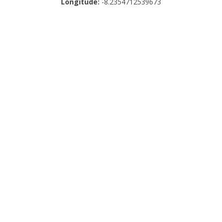
Longitude:
-8.2354712539673