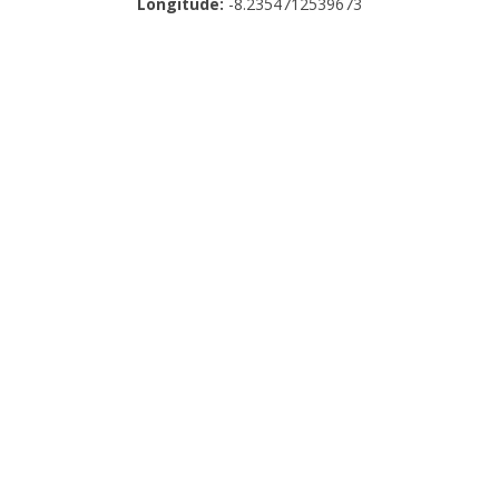
Longitude:
-8.2354712539673