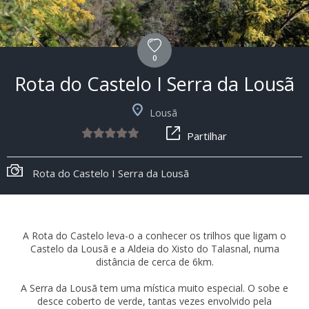
0
Rota do Castelo I Serra da Lousã
Lousã
Partilhar
Rota do Castelo I Serra da Lousã
A Rota do Castelo leva-o a conhecer os trilhos que ligam o
Castelo da Lousã e a Aldeia do Xisto do Talasnal, numa
distância de cerca de 6km.
A Serra da Lousã tem uma mística muito especial. O sobe e
desce coberto de verde, tantas vezes envolvido pela