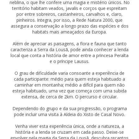
neblina, o que lhe confere uma magia e mistério únicos. No
território habitam veados, javalis e corços que espreitam
por entre sobreiros, castanheiros, carvalhos e, claro,
pinheiros. Integra, por isso, a Rede Natura 2000, que
assegura a conservação a longo prazo das espécies e dos
habitats mais ameaçados da Europa.
Além de apreciar as paisagens, a flora e fauna que tanto
caracteriza a Serra da Lousã, pode ainda conhecer a lenda
local que conta a história de amor entre a princesa Peralta
e o príncipe Lausus.
O grau de dificuldade varia consoante a experiência de
cada participante: médio para quem esteja habituado a
caminhar em montanha; médio a difícil para quem não
esteja habituado, uma vez que começa com uma subida
extensa, de cerca de 2km. O percurso é circular.
Dependendo do grupo e da sua progressão, o programa
pode incluir uma visita à Aldeia do Xisto de Casal Novo.
Venha viver esta experiência única, onde a natureza, a
história e a lenda se cruzam em cada passo. Deixe-se
envolver pela magia da Serra da Lousã, descubra recantos