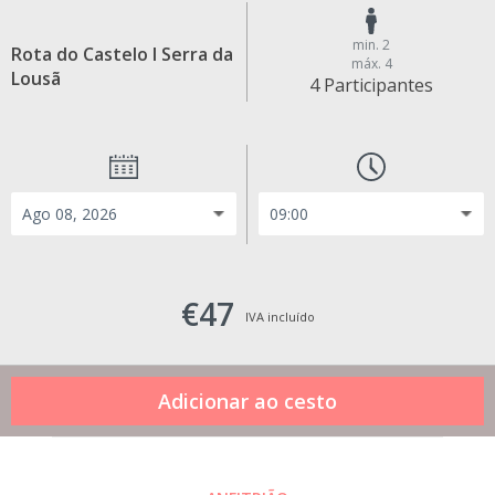
min. 2
Rota do Castelo I Serra da
máx. 4
Lousã
4 Participantes
€47
IVA incluído