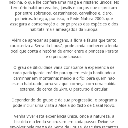
neblina, o que lhe confere uma magia e mistério únicos. No
território habitam veados, javalis e corços que espreitam
por entre sobreiros, castanheiros, carvalhos e, claro,
pinheiros. Integra, por isso, a Rede Natura 2000, que
assegura a conservação a longo prazo das espécies e dos
habitats mais ameaçados da Europa.
Além de apreciar as paisagens, a flora e fauna que tanto
caracteriza a Serra da Lousã, pode ainda conhecer a lenda
local que conta a história de amor entre a princesa Peralta
e o príncipe Lausus.
O grau de dificuldade varia consoante a experiência de
cada participante: médio para quem esteja habituado a
caminhar em montanha; médio a difícil para quem não
esteja habituado, uma vez que começa com uma subida
extensa, de cerca de 2km. O percurso é circular.
Dependendo do grupo e da sua progressão, o programa
pode incluir uma visita à Aldeia do Xisto de Casal Novo.
Venha viver esta experiência única, onde a natureza, a
história e a lenda se cruzam em cada passo. Deixe-se
envolver pela magia da Serra da Lousã, descubra recantos