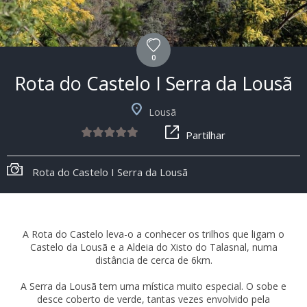
0
Rota do Castelo I Serra da Lousã
Lousã
Partilhar
Rota do Castelo I Serra da Lousã
A Rota do Castelo leva-o a conhecer os trilhos que ligam o
Castelo da Lousã e a Aldeia do Xisto do Talasnal, numa
distância de cerca de 6km.
A Serra da Lousã tem uma mística muito especial. O sobe e
desce coberto de verde, tantas vezes envolvido pela