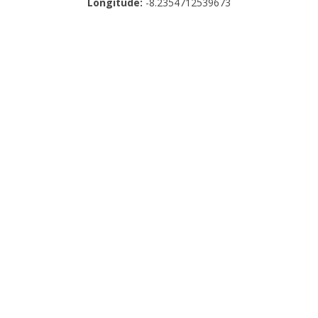
Longitude:
-8.2354712539673