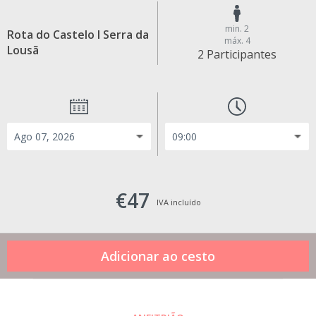
min. 2
Rota do Castelo I Serra da
máx. 4
Lousã
2 Participantes
€47
IVA incluído