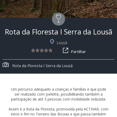
0
Rota da Floresta I Serra da Lousã
Lousã
Partilhar
Rota da Floresta I Serra da Lousã
Um percurso adequado a crianças e famílias e que pode
ser realizado com joelette, possibilitando também a
participação de até 3 pessoas com mobilidade reduzida.
Assim é a Rota da Floresta, promovida pela ACTIVAR, com
início e fim no Terreiro das Bruxas e que passa também