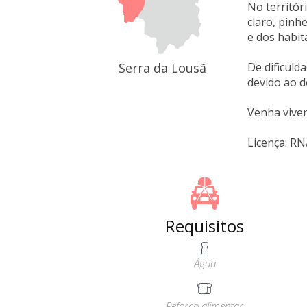
No territór
claro, pinh
e dos habi
Serra da Lousã
De dificul
devido ao d
Venha viver
Licença: R
Requisitos
Água
Reforço alimentar