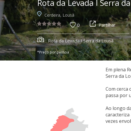
Rota da Levada I Serra d
Cerdeira, Lousã
0
Partilhar
Rota da Levada I Serra da Lousã
*Preço por pessoa
Em plena Re
Serra da Lo
Com cerca d
passa por u
Ao longo da
caracteriza
vezes envol