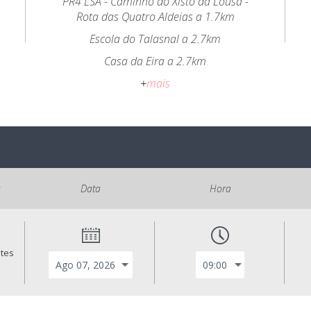
PR4 LSA - Caminho do Xisto da Lousã -
Rota das Quatro Aldeias a 1.7km
Escola do Talasnal a 2.7km
Casa da Eira a 2.7km
+
mais
s
Data
Hora
ntes