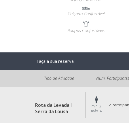
Calçado Confortável
Roupas Confortáveis
Faça a sua reserva:
Tipo de Atividade
Num. Participante
Rota da Levada I
2 Participa
min. 2
Serra da Lousã
máx. 4