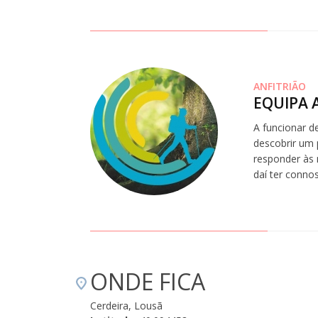
ANFITRIÃO
EQUIPA 
A funcionar d
descobrir um 
responder às 
daí ter conno
ONDE FICA
Cerdeira, Lousã