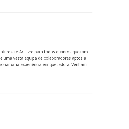
feira devem ser agendadas até ao dia de
sexta-feira.
CONDIÇÕES DE CANCELAMENTO:
Até ao dia anterior: sem custo.
No próprio dia: custo é de 50% ou 100%
dependendo se os guias já estiverem no
local da caminhada.
Natureza e Ar Livre para todos quantos queiram
de uma vasta equipa de colaboradores aptos a
CONDIÇÕES DE CANCELAMENTO EM
cionar uma experiência enriquecedora. Venham
CASO DE IMPOSSIBILIDADE DE REALIZAR
A ATIVIDADE
DEVIDO A CONDIÇÕES EXTERNAS:
Em situações naturais (derrocadas,
chuva, fogo, calor intenso, alertas
vermelhos...) não existe
qualquer pagamento. Em outras
situações, analisaremos em conjunto.
Todos os preços têm IVA à taxa legal em