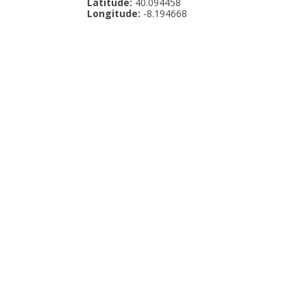
Latitude:
40.094458
Longitude:
-8.194668