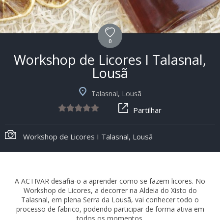
0
Workshop de Licores I Talasnal,
Lousã
Talasnal, Lousã
Partilhar
Workshop de Licores I Talasnal, Lousã
A ACTIVAR desafia-o a aprender como se fazem licores. No
Workshop de Licores, a decorrer na Aldeia do Xisto do
Talasnal, em plena Serra da Lousã, vai conhecer todo o
processo de fabrico, podendo participar de forma ativa em
todos os momentos.