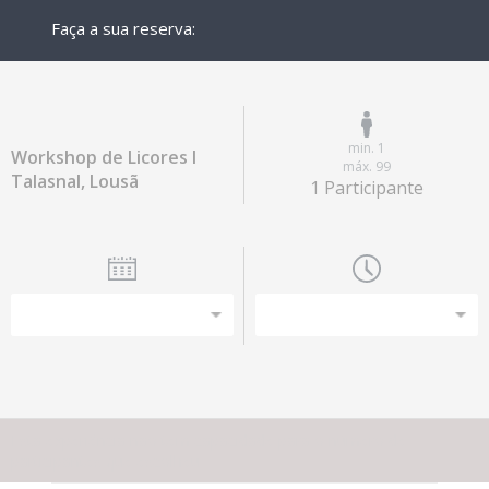
Faça a sua reserva:
min. 1
Workshop de Licores I
máx. 99
Talasnal, Lousã
1 Participante
Esta experiência não tem capacidade para o número de
participantes que escolheu