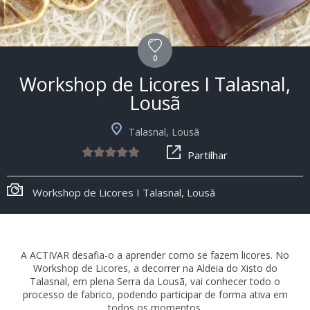
0
Workshop de Licores I Talasnal,
Lousã
Talasnal, Lousã
Partilhar
Workshop de Licores I Talasnal, Lousã
A ACTIVAR desafia-o a aprender como se fazem licores. No
Workshop de Licores, a decorrer na Aldeia do Xisto do
Talasnal, em plena Serra da Lousã, vai conhecer todo o
processo de fabrico, podendo participar de forma ativa em
todos os momentos.