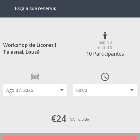
Faça a sua reserva:
min. 10
Workshop de Licores I
máx. 10
Talasnal, Lousã
10 Participantes
€24
IVA incluído