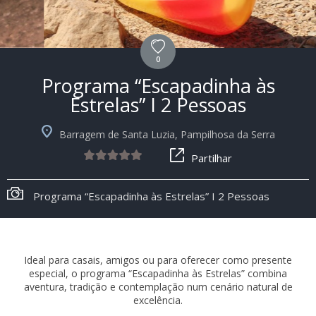
0
Programa “Escapadinha às
Estrelas” I 2 Pessoas
Barragem de Santa Luzia, Pampilhosa da Serra
Partilhar
Programa “Escapadinha às Estrelas” I 2 Pessoas
Ideal para casais, amigos ou para oferecer como presente
especial, o programa “Escapadinha às Estrelas” combina
aventura, tradição e contemplação num cenário natural de
excelência.