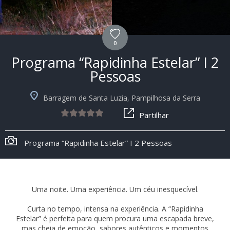
0
Programa “Rapidinha Estelar” I 2
Pessoas
Barragem de Santa Luzia, Pampilhosa da Serra
Partilhar
Programa “Rapidinha Estelar” I 2 Pessoas
Uma noite. Uma experiência. Um céu inesquecível.
Curta no tempo, intensa na experiência. A “Rapidinha
Estelar” é perfeita para quem procura uma escapada breve,
mas cheia de emoção, sabores autênticos e momentos