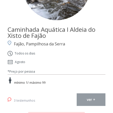
Caminhada Aquática I Aldeia do
Xisto de Fajão
Fajão, Pampilhosa da Serra
Todos os dias
Agosto
*Preço por pessoa
mínimo 1/ máximo 99
ver +
3 testemunhos