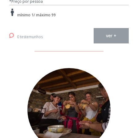
*Preço por pessoa
mínimo 1/ máximo 99
ver +
0 testemunhos