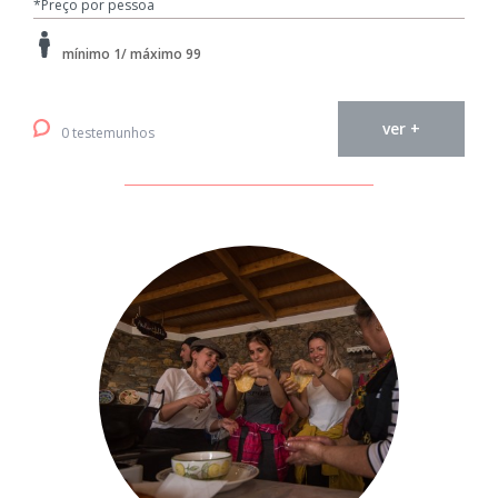
*Preço por pessoa
mínimo 1/ máximo 99
ver +
0 testemunhos