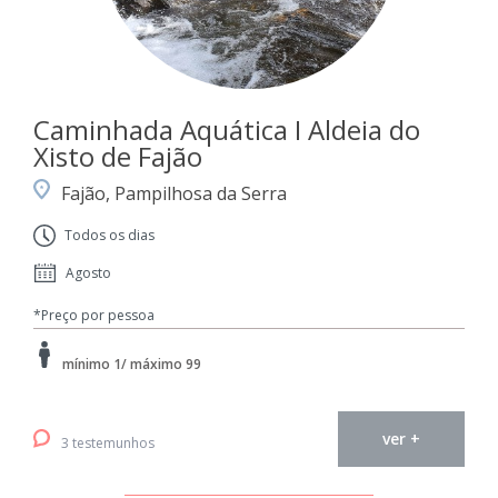
Caminhada Aquática I Aldeia do
Xisto de Fajão
Fajão, Pampilhosa da Serra
Todos os dias
Agosto
*Preço por pessoa
mínimo 1/ máximo 99
ver +
3 testemunhos