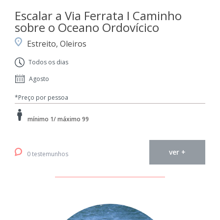
Escalar a Via Ferrata I Caminho
sobre o Oceano Ordovícico
Estreito, Oleiros
Todos os dias
Agosto
*Preço por pessoa
mínimo 1/ máximo 99
ver +
0 testemunhos