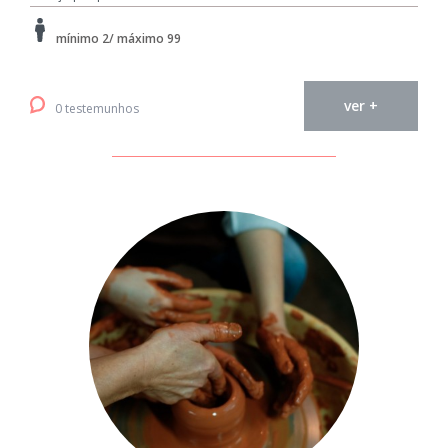
mínimo 2/ máximo 99
ver +
0 testemunhos