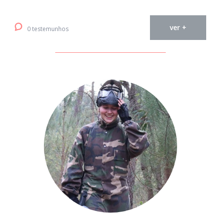
ver +
0 testemunhos