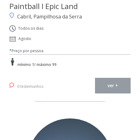
Paintball I Epic Land
Cabril, Pampilhosa da Serra
Todos os dias
Agosto
*Preço por pessoa
mínimo 1/ máximo 99
ver +
0 testemunhos