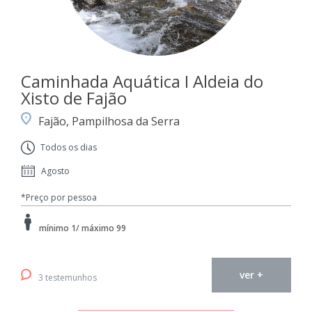
Caminhada Aquática I Aldeia do
Xisto de Fajão
Fajão, Pampilhosa da Serra
Todos os dias
Agosto
*Preço por pessoa
mínimo 1/ máximo 99
ver +
3 testemunhos