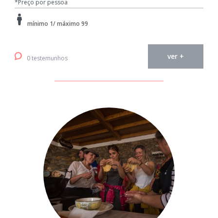
*Preço por pessoa
mínimo 1/ máximo 99
ver +
0 testemunhos