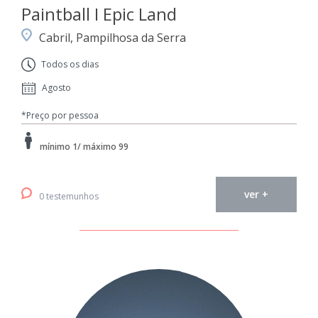
Paintball I Epic Land
Cabril, Pampilhosa da Serra
Todos os dias
Agosto
*Preço por pessoa
mínimo 1/ máximo 99
ver +
0 testemunhos