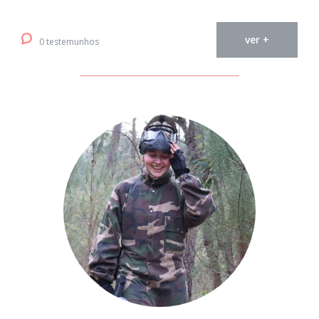
ver +
0 testemunhos