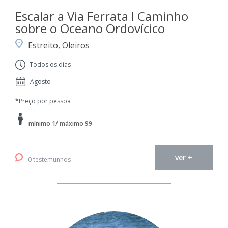
Escalar a Via Ferrata I Caminho
sobre o Oceano Ordovícico
Estreito, Oleiros
Todos os dias
Agosto
*Preço por pessoa
mínimo 1/ máximo 99
ver +
0 testemunhos