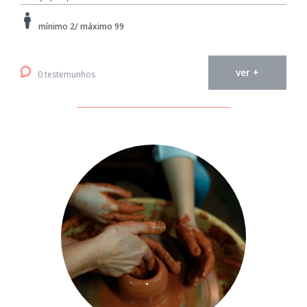
mínimo 2/ máximo 99
ver +
0 testemunhos