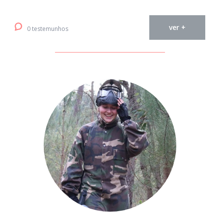
ver +
0 testemunhos