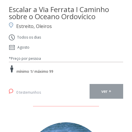
Escalar a Via Ferrata I Caminho
sobre o Oceano Ordovícico
Estreito, Oleiros
Todos os dias
Agosto
*Preço por pessoa
mínimo 1/ máximo 99
ver +
0 testemunhos