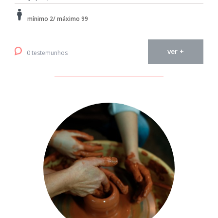
mínimo 2/ máximo 99
ver +
0 testemunhos