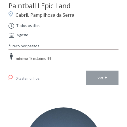
Paintball I Epic Land
Cabril, Pampilhosa da Serra
Todos os dias
Agosto
*Preço por pessoa
mínimo 1/ máximo 99
ver +
0 testemunhos