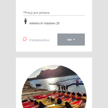
*Preço por pessoa
mínimo 6/ máximo 20
ver +
0 testemunhos