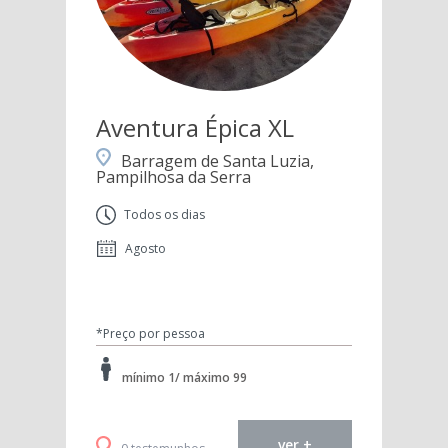
Aventura Épica XL
Barragem de Santa Luzia,
Pampilhosa da Serra
Todos os dias
Agosto
*Preço por pessoa
mínimo 1/ máximo 99
ver +