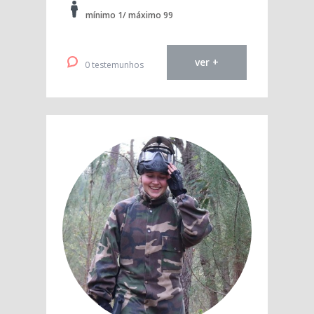
mínimo 1/ máximo 99
ver +
0 testemunhos