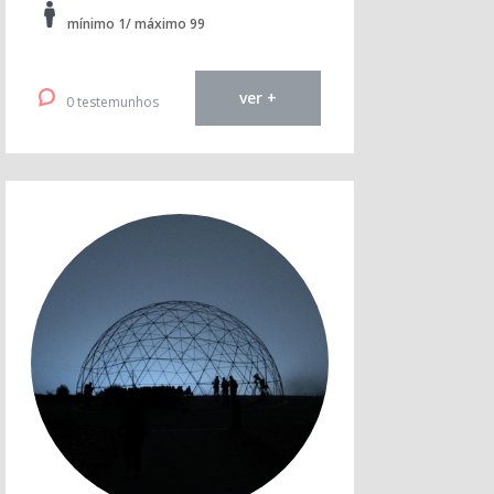
mínimo 1/ máximo 99
ver +
0 testemunhos