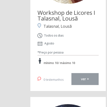
Workshop de Licores I
Talasnal, Lousã
Talasnal, Lousã
Todos os dias
Agosto
*Preço por pessoa
mínimo 10/ máximo 10
ver +
0 testemunhos