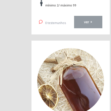
mínimo 2/ máximo 99
ver +
0 testemunhos