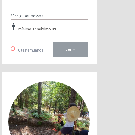
*Preço por pessoa
mínimo 1/ máximo 99
ver +
0 testemunhos