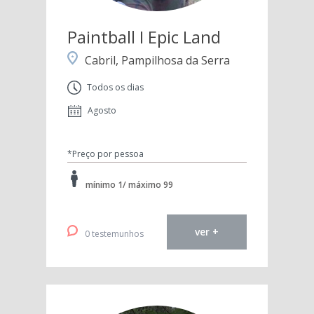
Paintball I Epic Land
Cabril, Pampilhosa da Serra
Todos os dias
Agosto
*Preço por pessoa
mínimo 1/ máximo 99
ver +
0 testemunhos