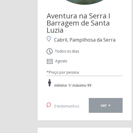
Aventura na Serra I
Barragem de Santa
Luzia
Cabril, Pampilhosa da Serra
Todos os dias
Agosto
*Preço por pessoa
mínimo 1/ máximo 99
ver +
0 testemunhos