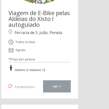
Viagem de E-Bike pelas
Aldeias do Xisto I
autoguiado
Ferraria de S. João, Penela
Todos os dias
Agosto
*Preço por pessoa
mínimo 2/ máximo 12
ver +
0 testemunhos