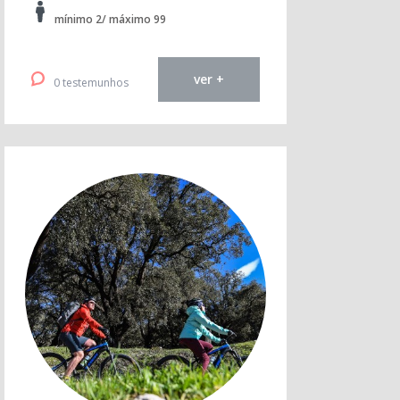
mínimo 2/ máximo 99
ver +
0 testemunhos