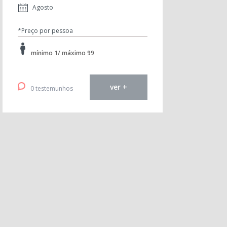
Agosto
*Preço por pessoa
mínimo 1/ máximo 99
ver +
0 testemunhos