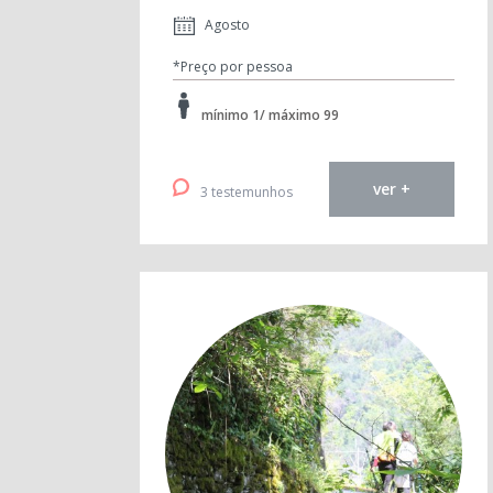
Agosto
*Preço por pessoa
mínimo 1/ máximo 99
ver +
3 testemunhos