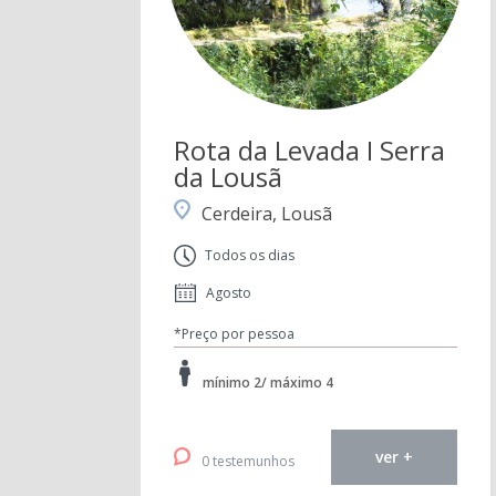
Rota da Levada I Serra
da Lousã
Cerdeira, Lousã
Todos os dias
Agosto
*Preço por pessoa
mínimo 2/ máximo 4
ver +
0 testemunhos