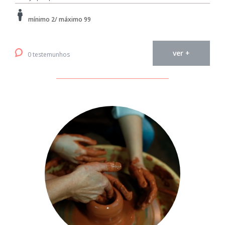
mínimo 2/ máximo 99
ver +
0 testemunhos