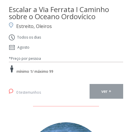
Escalar a Via Ferrata I Caminho
sobre o Oceano Ordovícico
Estreito, Oleiros
Todos os dias
Agosto
*Preço por pessoa
mínimo 1/ máximo 99
ver +
0 testemunhos