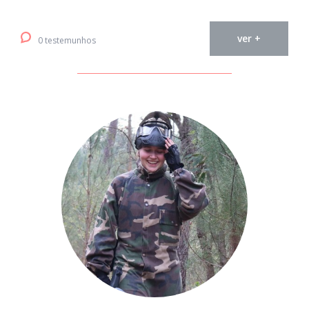
ver +
0 testemunhos