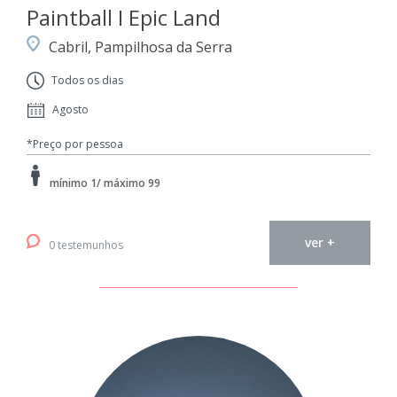
Paintball I Epic Land
Cabril, Pampilhosa da Serra
Todos os dias
Agosto
*Preço por pessoa
mínimo 1/ máximo 99
ver +
0 testemunhos