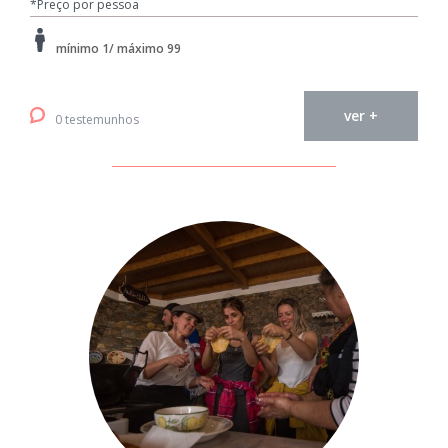
*Preço por pessoa
mínimo 1/ máximo 99
ver +
0 testemunhos