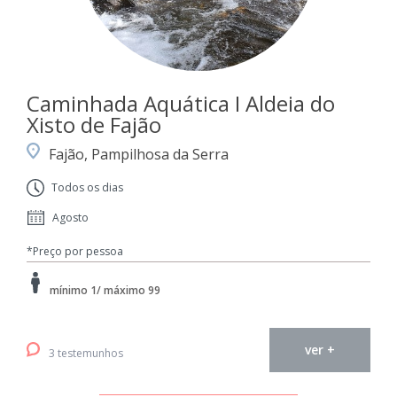
Caminhada Aquática I Aldeia do
Xisto de Fajão
Fajão, Pampilhosa da Serra
Todos os dias
Agosto
*Preço por pessoa
mínimo 1/ máximo 99
ver +
3 testemunhos