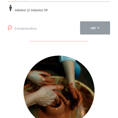
mínimo 2/ máximo 99
ver +
0 testemunhos