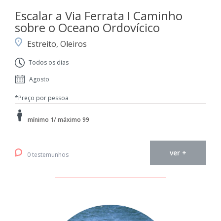
Escalar a Via Ferrata I Caminho
sobre o Oceano Ordovícico
Estreito, Oleiros
Todos os dias
Agosto
*Preço por pessoa
mínimo 1/ máximo 99
ver +
0 testemunhos