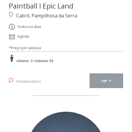
Paintball I Epic Land
Cabril, Pampilhosa da Serra
Todos os dias
Agosto
*Preço por pessoa
mínimo 1/ máximo 99
ver +
0 testemunhos