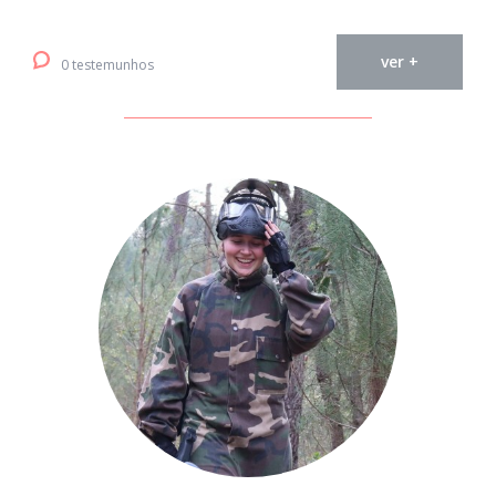
ver +
0 testemunhos