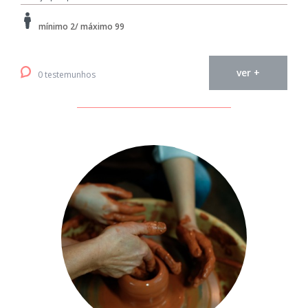
mínimo 2/ máximo 99
ver +
0 testemunhos