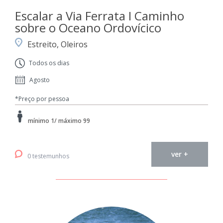
Escalar a Via Ferrata I Caminho
sobre o Oceano Ordovícico
Estreito, Oleiros
Todos os dias
Agosto
*Preço por pessoa
mínimo 1/ máximo 99
ver +
0 testemunhos