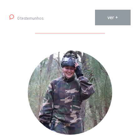
ver +
0 testemunhos