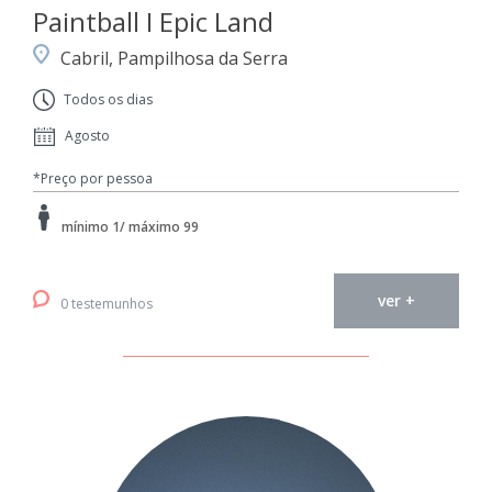
Paintball I Epic Land
Cabril, Pampilhosa da Serra
Todos os dias
Agosto
*Preço por pessoa
mínimo 1/ máximo 99
ver +
0 testemunhos