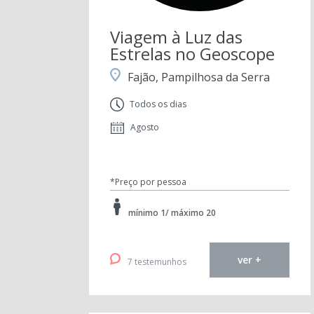
Viagem à Luz das
Estrelas no Geoscope
Fajão, Pampilhosa da Serra
Todos os dias
Agosto
*Preço por pessoa
mínimo 1/ máximo 20
ver +
7 testemunhos