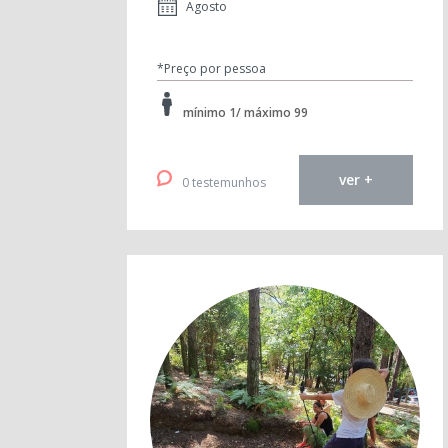
Agosto
*Preço por pessoa
mínimo 1/ máximo 99
ver +
0 testemunhos