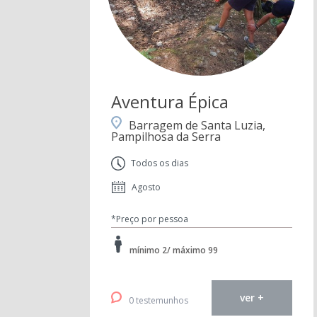
Aventura Épica
Barragem de Santa Luzia,
Pampilhosa da Serra
Todos os dias
Agosto
*Preço por pessoa
mínimo 2/ máximo 99
ver +
0 testemunhos