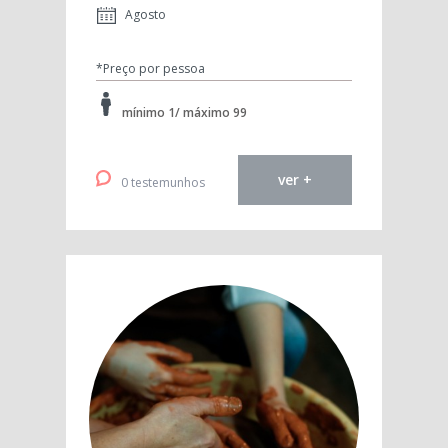
Agosto
*Preço por pessoa
mínimo 1/ máximo 99
ver +
0 testemunhos