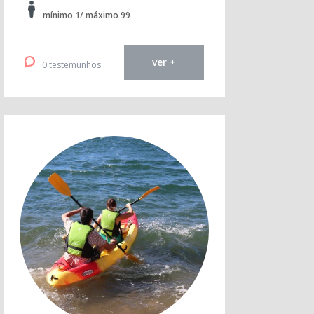
mínimo 1/ máximo 99
ver +
0 testemunhos