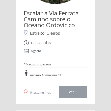
Escalar a Via Ferrata I
Caminho sobre o
Oceano Ordovícico
Estreito, Oleiros
Todos os dias
Agosto
*Preço por pessoa
mínimo 1/ máximo 99
ver +
0 testemunhos