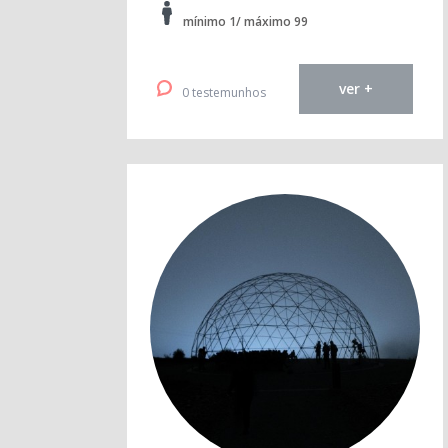
mínimo 1/ máximo 99
ver +
0 testemunhos