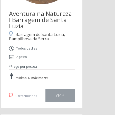
Aventura na Natureza
I Barragem de Santa
Luzia
Barragem de Santa Luzia,
Pampilhosa da Serra
Todos os dias
Agosto
*Preço por pessoa
mínimo 1/ máximo 99
ver +
0 testemunhos