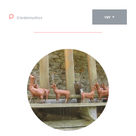
ver +
0 testemunhos