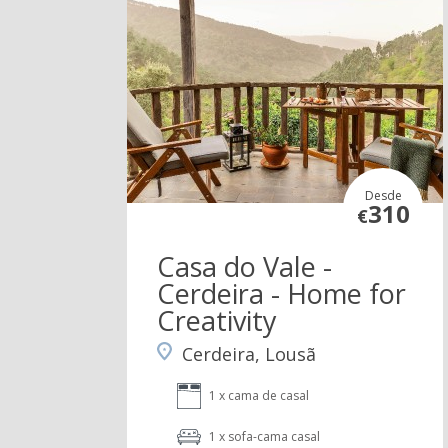
Desde
310
€
Casa do Vale -
Cerdeira - Home for
Creativity
Cerdeira, Lousã
1 x cama de casal
1 x sofa-cama casal