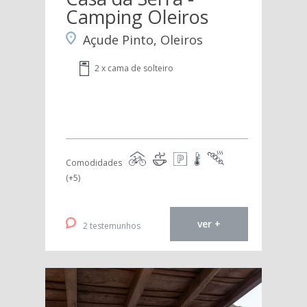
Camping Oleiros
Açude Pinto, Oleiros
2 x cama de solteiro
Comodidades
(+5)
ver +
2 testemunhos