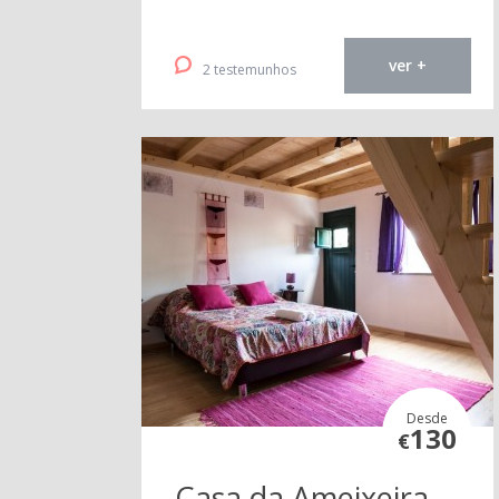
ver +
2 testemunhos
Desde
130
€
Casa da Ameixeira -