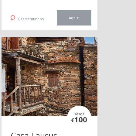
ver +
0 testemunhos
Desde
100
€
Casa Lausus