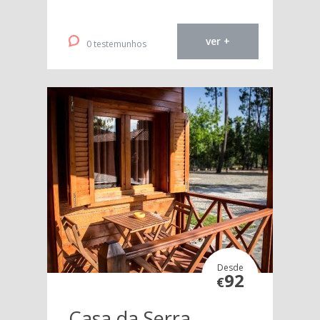
ver +
0 testemunhos
Desde
92
€
Casa da Serra -