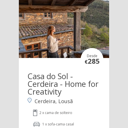
Desde
285
€
Casa do Sol -
Cerdeira - Home for
Creativity
Cerdeira, Lousã
2 x cama de solteiro
1 x sofa-cama casal