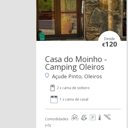
Desde
120
€
Casa do Moinho -
Camping Oleiros
Açude Pinto, Oleiros
2 x cama de solteiro
1 x cama de casal
Comodidades
(+5)