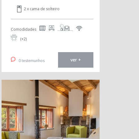
2 x cama de solteiro
Comodidades
(+2)
ver +
0 testemunhos