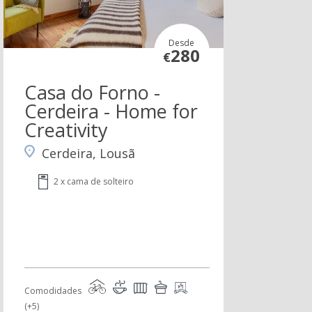
Desde
280
€
Casa do Forno -
Cerdeira - Home for
Creativity
Cerdeira, Lousã
2 x cama de solteiro
Comodidades
(+5)