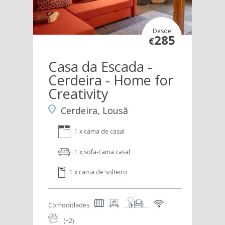
Desde
285
€
Casa da Escada -
Cerdeira - Home for
Creativity
Cerdeira, Lousã
1 x cama de casal
1 x sofa-cama casal
1 x cama de solteiro
Comodidades
(+2)