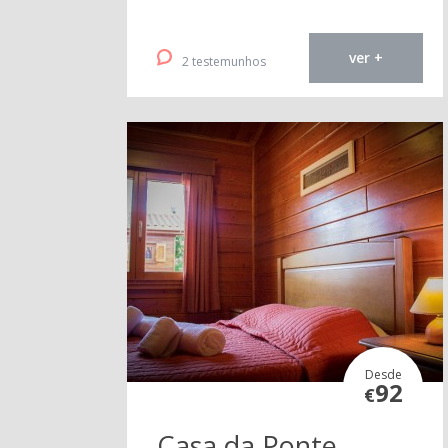
ver +
2 testemunhos
Desde
92
€
Casa da Ponte -