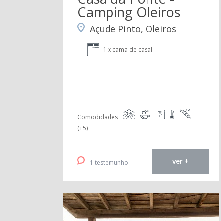
Camping Oleiros
Açude Pinto, Oleiros
1 x cama de casal
Comodidades
(+5)
ver +
1 testemunho