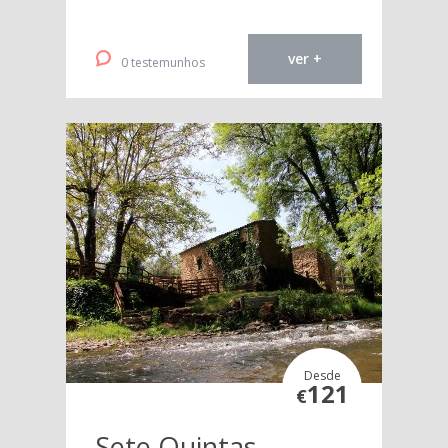
ver +
0 testemunhos
Desde
121
€
Sete Quintas