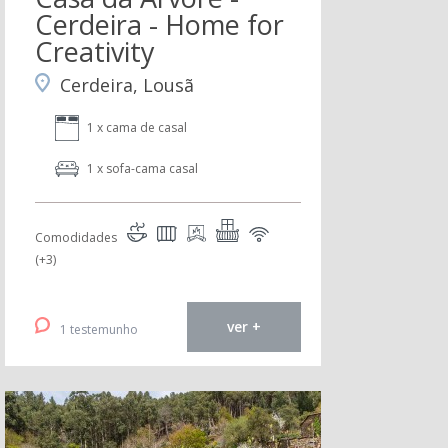
Cerdeira - Home for
Creativity
Cerdeira, Lousã
1 x cama de casal
1 x sofa-cama casal
Comodidades
(+3)
ver +
1 testemunho