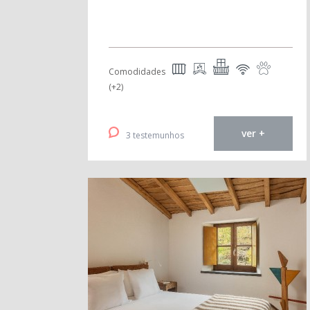
Comodidades
(+2)
ver +
3 testemunhos