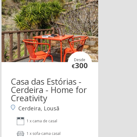
Desde
300
€
Casa das Estórias -
Cerdeira - Home for
Creativity
Cerdeira, Lousã
1 x cama de casal
1 x sofa-cama casal