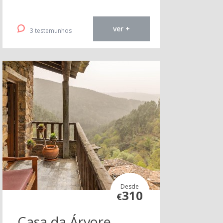
ver +
3 testemunhos
Desde
310
€
Casa da Árvore -