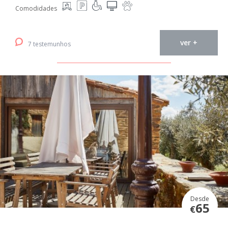
Comodidades
ver +
7 testemunhos
Desde
65
€