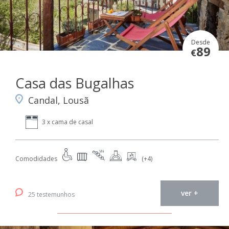
Desde
89
€
Casa das Bugalhas
Candal, Lousã
3 x cama de casal
Comodidades
(+4)
ver +
25 testemunhos