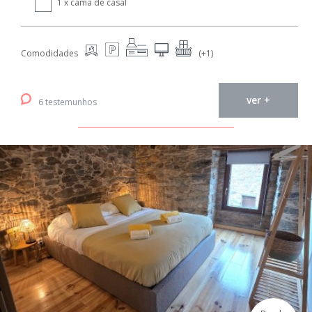
1 x cama de casal
Comodidades
(+1)
ver +
6 testemunhos