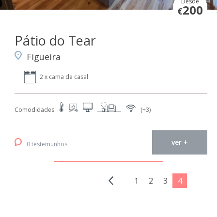
Desde
200
€
Pátio do Tear
Figueira
2 x cama de casal
Comodidades
(+3)
ver +
0 testemunhos
1
2
3
4