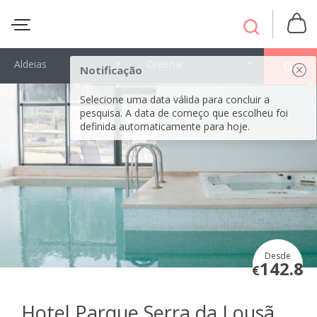
Aldeias
Ordenar
OK
Notificação
Selecione uma data válida para concluir a
pesquisa. A data de começo que escolheu foi
definida automaticamente para hoje.
Desde
142.8
€
Hotel Parque Serra da Lousã