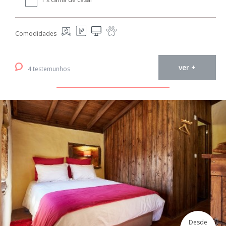
Comodidades
ver +
4 testemunhos
Desde