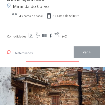
Miranda do Corvo
2 x cama de solteiro
4 x cama de casal
Comodidades
(+6)
ver +
3 testemunhos