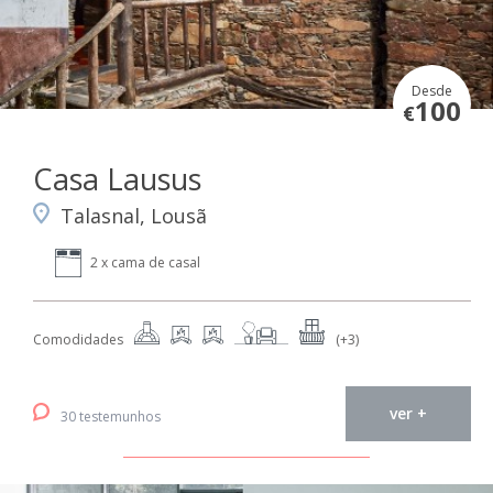
Desde
100
€
Casa Lausus
Talasnal, Lousã
2 x cama de casal
Comodidades
(+3)
ver +
30 testemunhos