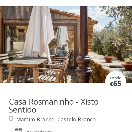
Desde
65
€
Casa Rosmaninho - Xisto
Sentido
Martim Branco, Castelo Branco
1 x cama de casal