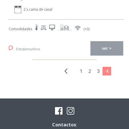
2 x cama de casal
Comodidades
(+3)
ver +
0 testemunhos
1
2
3
4
Contactos
: