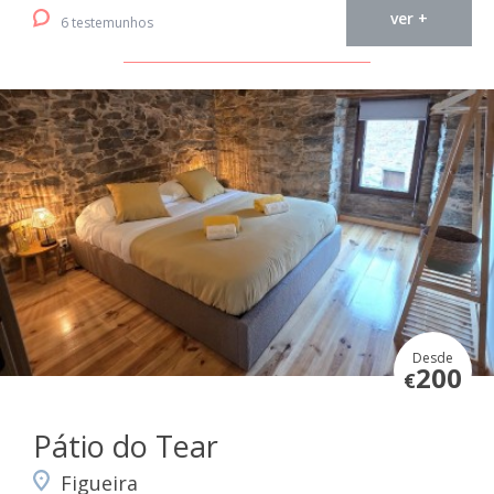
ver +
6 testemunhos
Desde
200
€
Pátio do Tear
Figueira