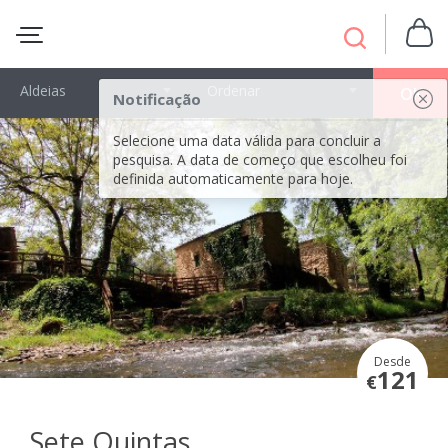
Aldeias
Ordenar
OK
Notificação
Selecione uma data válida para concluir a
pesquisa. A data de começo que escolheu foi
definida automaticamente para hoje.
Desde
121
€
Sete Quintas