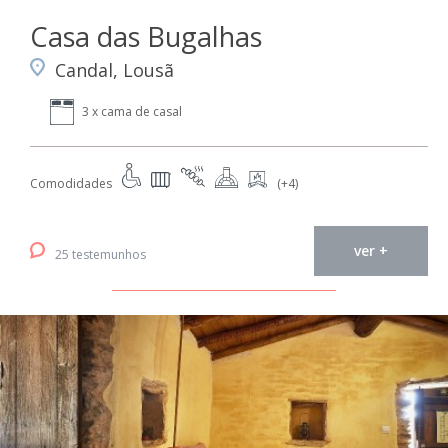
Casa das Bugalhas
Candal, Lousã
3 x cama de casal
Comodidades
(+4)
ver +
25 testemunhos