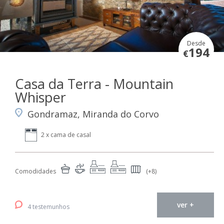
Desde
194
€
Casa da Terra - Mountain
Whisper
Gondramaz, Miranda do Corvo
2 x cama de casal
Comodidades
(+8)
ver +
4 testemunhos