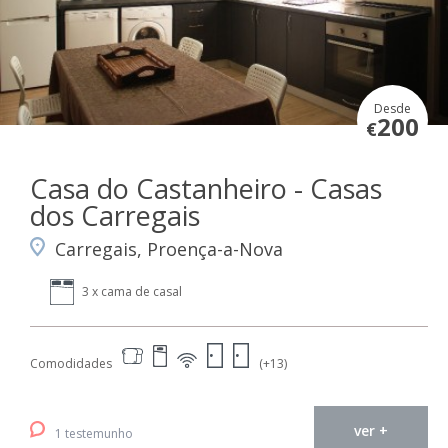
Desde
200
€
Casa do Castanheiro - Casas
dos Carregais
Carregais, Proença-a-Nova
3 x cama de casal
Comodidades
(+13)
ver +
1 testemunho