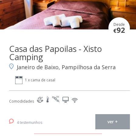
Desde
92
€
Casa das Papoilas - Xisto
Camping
Janeiro de Baixo, Pampilhosa da Serra
1 x cama de casal
Comodidades
ver +
4 testemunhos