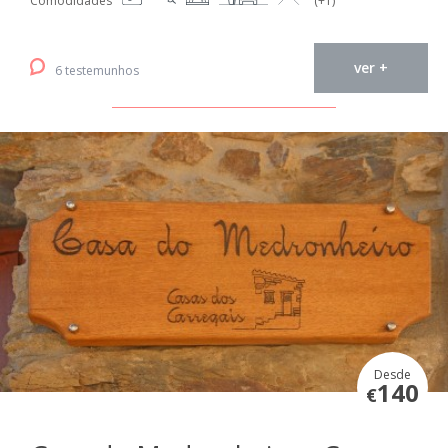
Comodidades
(+1)
ver +
6 testemunhos
Desde
140
€