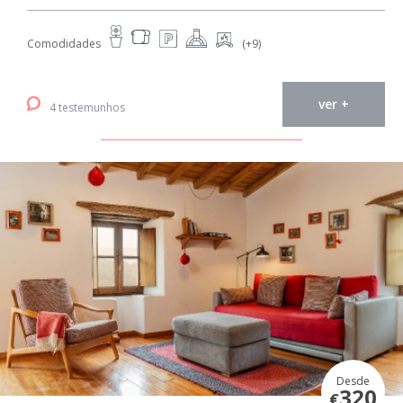
Comodidades
(+9)
ver +
4 testemunhos
Desde
320
€