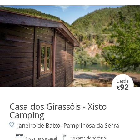
Desde
92
€
Casa dos Girassóis - Xisto
Camping
Janeiro de Baixo, Pampilhosa da Serra
2 x cama de solteiro
1 x cama de casal