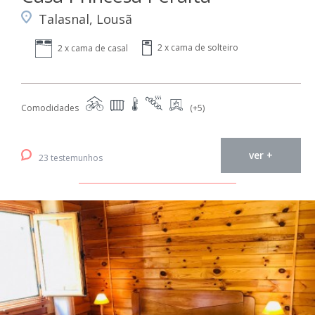
Talasnal, Lousã
2 x cama de solteiro
2 x cama de casal
Comodidades
(+5)
ver +
23 testemunhos