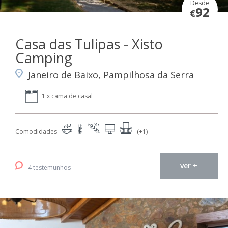
Desde
92
€
Casa das Tulipas - Xisto
Camping
Janeiro de Baixo, Pampilhosa da Serra
1 x cama de casal
Comodidades
(+1)
ver +
4 testemunhos