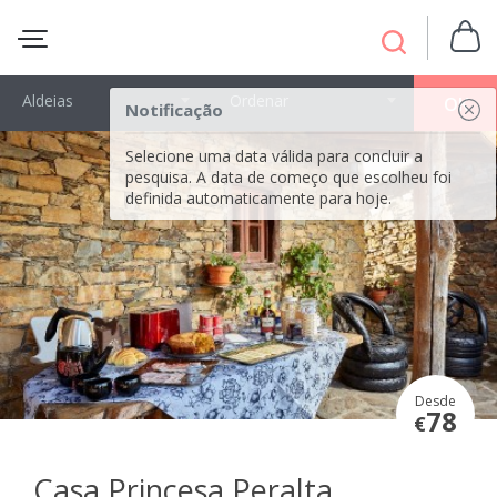
Aldeias
Ordenar
OK
Notificação
Selecione uma data válida para concluir a
pesquisa. A data de começo que escolheu foi
definida automaticamente para hoje.
Desde
78
€
Casa Princesa Peralta