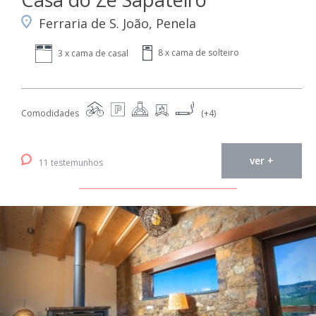
Ferraria de S. João, Penela
8 x cama de solteiro
3 x cama de casal
Comodidades
(+4)
ver +
11 testemunhos