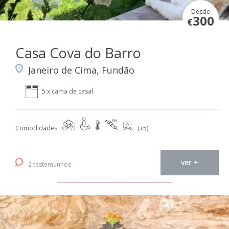
Desde
300
€
Casa Cova do Barro
Janeiro de Cima, Fundão
5 x cama de casal
Comodidades
(+5)
ver +
2 testemunhos