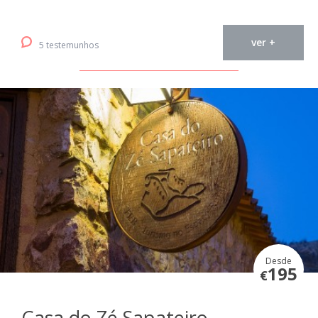
ver +
5 testemunhos
Desde
195
€
Casa do Zé Sapateiro