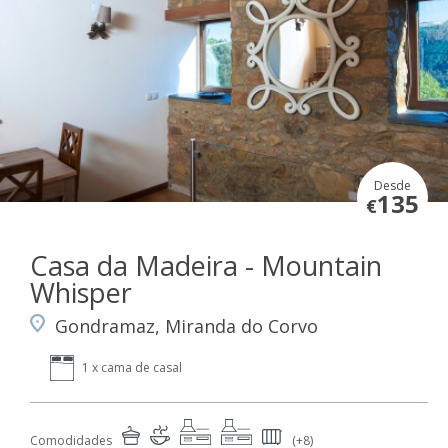
Desde
135
€
Casa da Madeira - Mountain
Whisper
Gondramaz, Miranda do Corvo
1 x cama de casal
Comodidades
(+8)