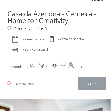
Casa da Azeitona - Cerdeira -
Home for Creativity
Cerdeira, Lousã
2 x cama de solteiro
1 x cama de casal
1 x sofa-cama casal
Comodidades
(+1)
ver +
3 testemunhos