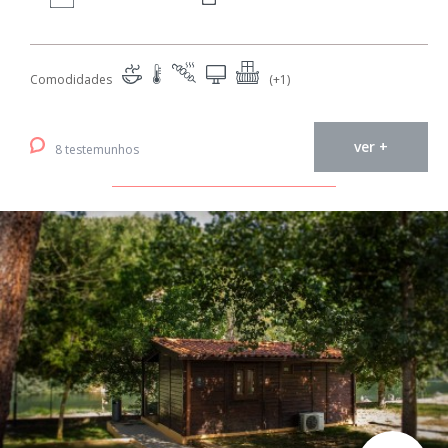
Comodidades
(+1)
ver +
8 testemunhos