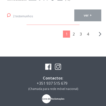
ver +
2 testemunhos
1
2
3
4
Contactos
:
+351 937 515 679
(Chamada para rede móvel nacional)