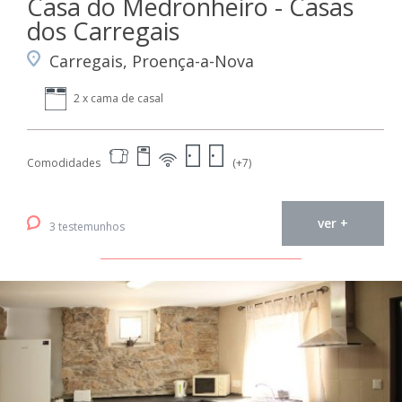
Casa do Medronheiro - Casas
dos Carregais
Carregais, Proença-a-Nova
2 x cama de casal
Comodidades
(+7)
ver +
3 testemunhos