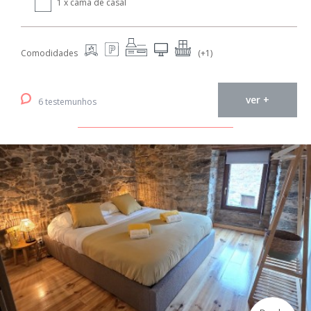
1 x cama de casal
Comodidades
(+1)
ver +
6 testemunhos