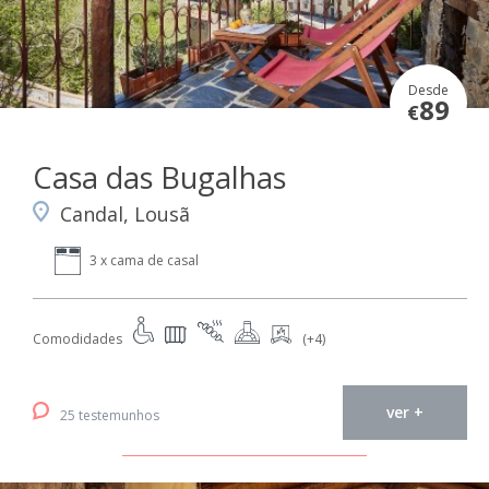
Desde
89
€
Casa das Bugalhas
Candal, Lousã
3 x cama de casal
Comodidades
(+4)
ver +
25 testemunhos