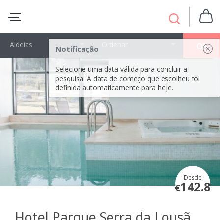
Aldeias
Ordenar
OK
Notificação
Selecione uma data válida para concluir a
pesquisa. A data de começo que escolheu foi
definida automaticamente para hoje.
Desde
142.8
€
Hotel Parque Serra da Lousã