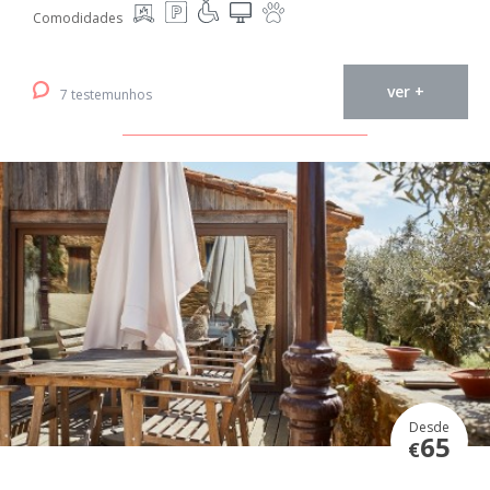
Comodidades
ver +
7 testemunhos
Desde
65
€