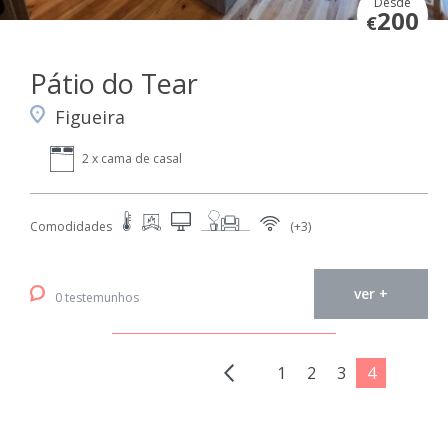
Desde
200
€
Pátio do Tear
Figueira
2 x cama de casal
Comodidades
(+3)
ver +
0 testemunhos
1
2
3
4