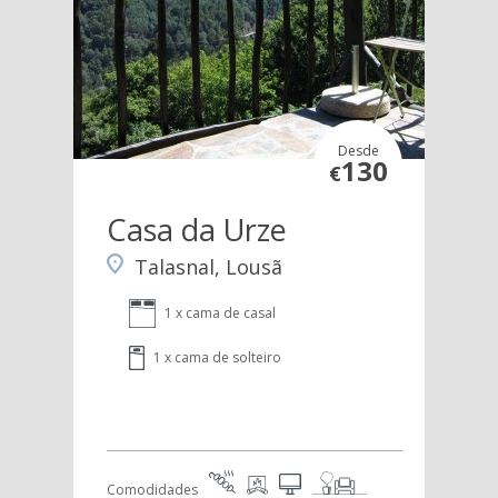
Desde
130
€
Casa da Urze
Talasnal, Lousã
1 x cama de casal
1 x cama de solteiro
Comodidades