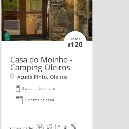
Desde
120
€
Casa do Moinho -
Camping Oleiros
Açude Pinto, Oleiros
2 x cama de solteiro
1 x cama de casal
Comodidades