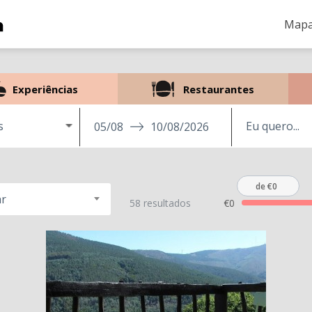
Mapa
Experiências
Restaurantes
s
05/08
10/08/2026
de €0
r
58 resultados
€0