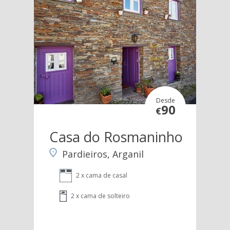
Desde
90
€
Casa do Rosmaninho
Pardieiros, Arganil
2 x cama de casal
2 x cama de solteiro