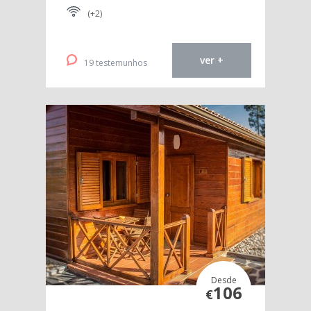
(+2)
ver +
19 testemunhos
Desde
106
€