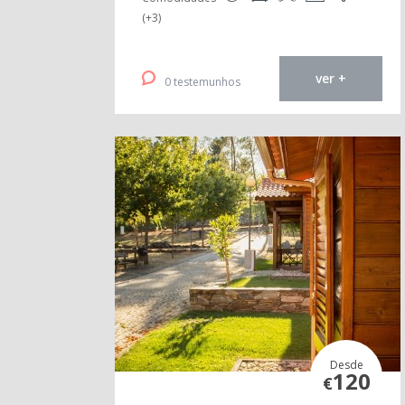
(+3)
ver +
0 testemunhos
Desde
120
€