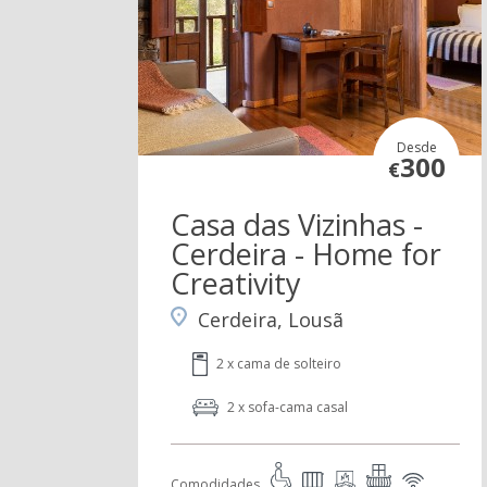
Desde
300
€
Casa das Vizinhas -
Cerdeira - Home for
Creativity
Cerdeira, Lousã
2 x cama de solteiro
2 x sofa-cama casal
Comodidades