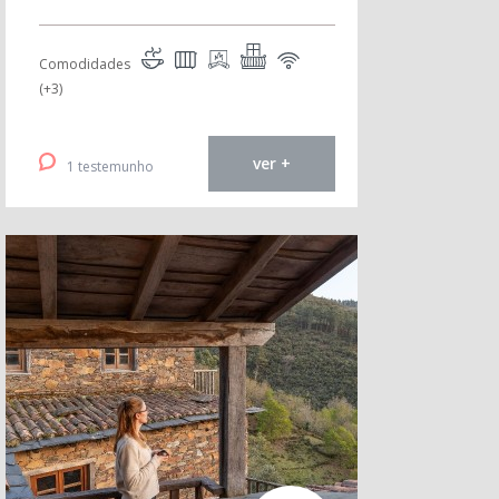
Comodidades
(+3)
ver +
1 testemunho