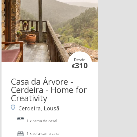
Desde
310
€
Casa da Árvore -
Cerdeira - Home for
Creativity
Cerdeira, Lousã
1 x cama de casal
1 x sofa-cama casal