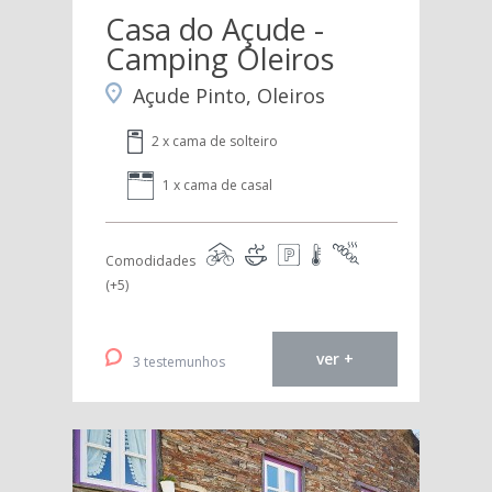
Casa do Açude -
Camping Oleiros
Açude Pinto, Oleiros
2 x cama de solteiro
1 x cama de casal
Comodidades
(+5)
ver +
3 testemunhos