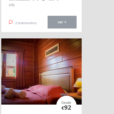
(+5)
ver +
2 testemunhos
Desde
92
€