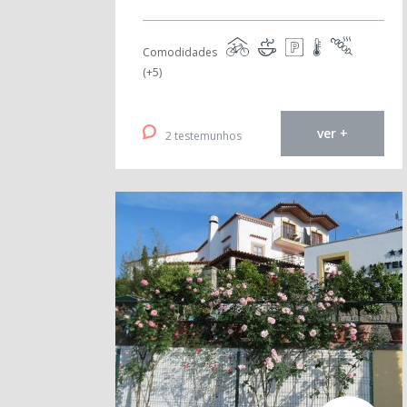
Comodidades
(+5)
ver +
2 testemunhos