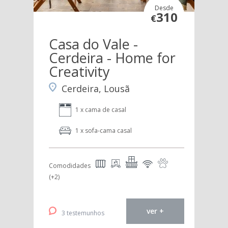
Desde
310
€
Casa do Vale -
Cerdeira - Home for
Creativity
Cerdeira, Lousã
1 x cama de casal
1 x sofa-cama casal
Comodidades
(+2)
ver +
3 testemunhos