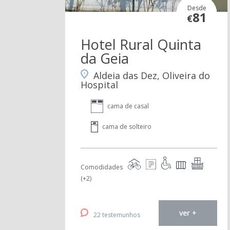
Desde
81
€
Hotel Rural Quinta
da Geia
Aldeia das Dez, Oliveira do
Hospital
cama de casal
cama de solteiro
Comodidades
(+2)
ver +
22 testemunhos