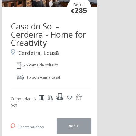
Desde
285
€
Casa do Sol -
Cerdeira - Home for
Creativity
Cerdeira, Lousã
2 x cama de solteiro
1 x sofa-cama casal
Comodidades
(+2)
ver +
0 testemunhos