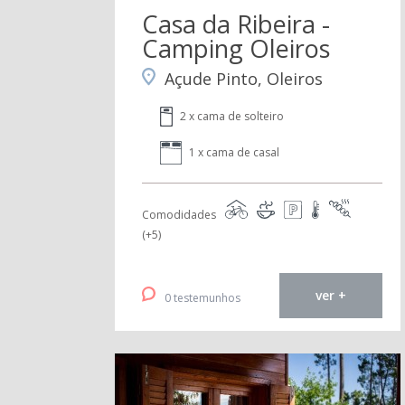
Casa da Ribeira -
Camping Oleiros
Açude Pinto, Oleiros
2 x cama de solteiro
1 x cama de casal
Comodidades
(+5)
ver +
0 testemunhos