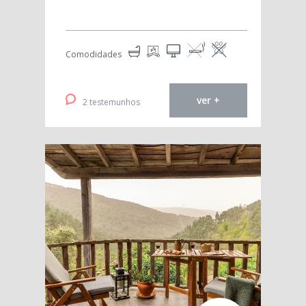
Comodidades
ver +
2 testemunhos