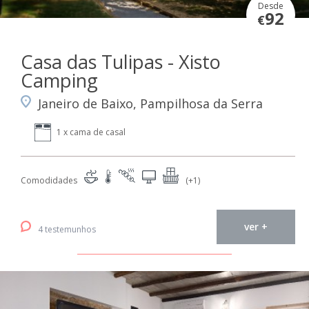
Desde
92
€
Casa das Tulipas - Xisto
Camping
Janeiro de Baixo, Pampilhosa da Serra
1 x cama de casal
Comodidades
(+1)
ver +
4 testemunhos