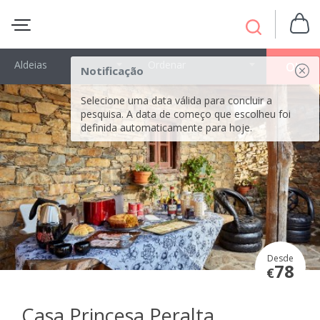
Aldeias
Ordenar
OK
Notificação
Selecione uma data válida para concluir a
pesquisa. A data de começo que escolheu foi
definida automaticamente para hoje.
Desde
78
€
Casa Princesa Peralta