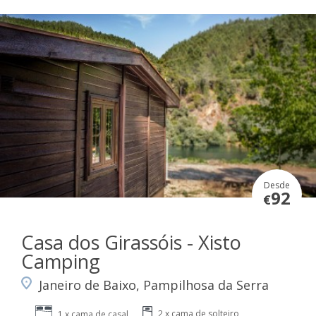
Desde
92
€
Casa dos Girassóis - Xisto
Camping
Janeiro de Baixo, Pampilhosa da Serra
2 x cama de solteiro
1 x cama de casal