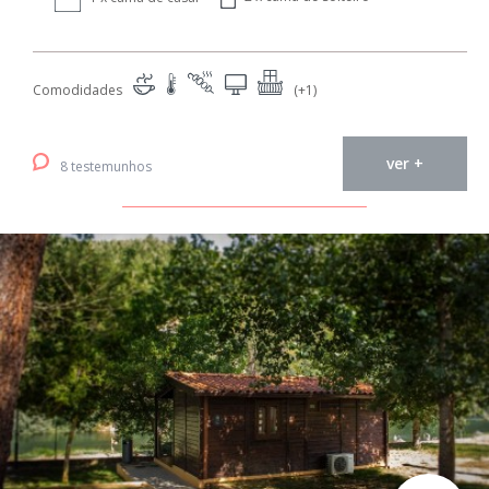
Comodidades
(+1)
ver +
8 testemunhos