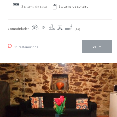
8 x cama de solteiro
3 x cama de casal
Comodidades
(+4)
ver +
11 testemunhos