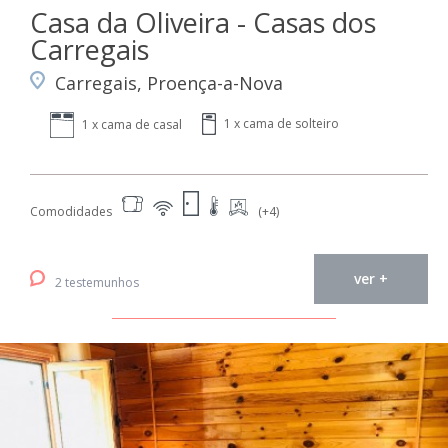
Casa da Oliveira - Casas dos
Carregais
Carregais, Proença-a-Nova
1 x cama de solteiro
1 x cama de casal
Comodidades
(+4)
ver +
2 testemunhos