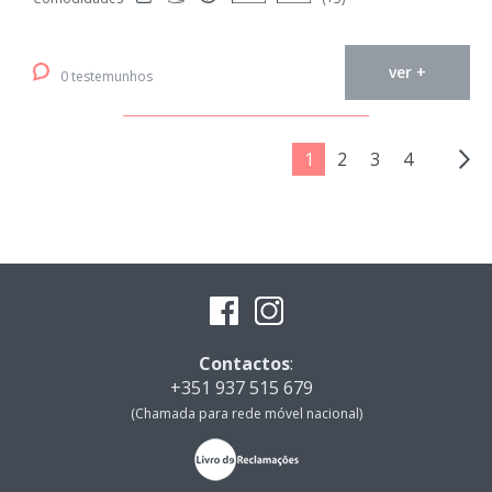
ver +
0 testemunhos
1
2
3
4
Contactos
:
+351 937 515 679
(Chamada para rede móvel nacional)