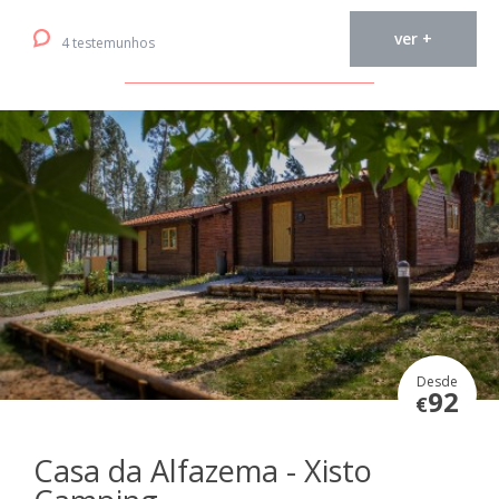
ver +
4 testemunhos
Desde
92
€
Casa da Alfazema - Xisto