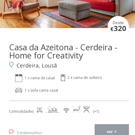
Desde
320
€
Casa da Azeitona - Cerdeira -
Home for Creativity
Cerdeira, Lousã
2 x cama de solteiro
1 x cama de casal
1 x sofa-cama casal
Comodidades
(+1)
ver +
3 testemunhos