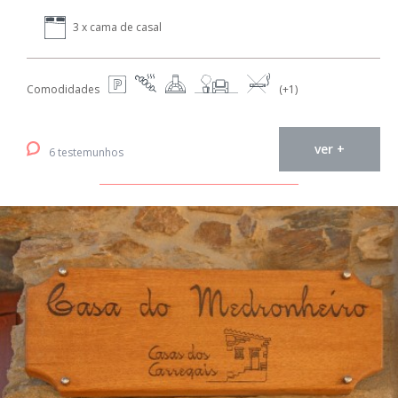
3 x cama de casal
Comodidades
(+1)
ver +
6 testemunhos