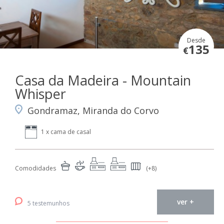
Desde
135
€
Casa da Madeira - Mountain
Whisper
Gondramaz, Miranda do Corvo
1 x cama de casal
Comodidades
(+8)
ver +
5 testemunhos