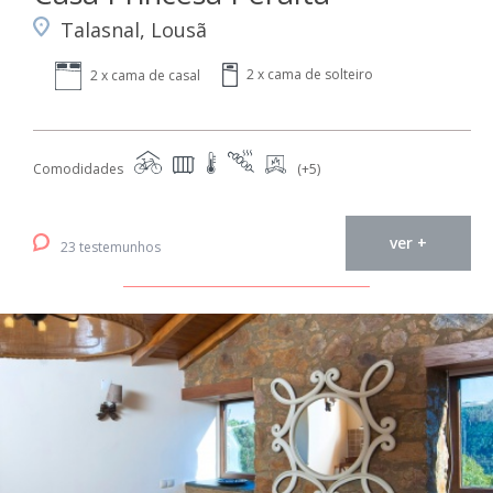
Talasnal, Lousã
2 x cama de solteiro
2 x cama de casal
Comodidades
(+5)
ver +
23 testemunhos