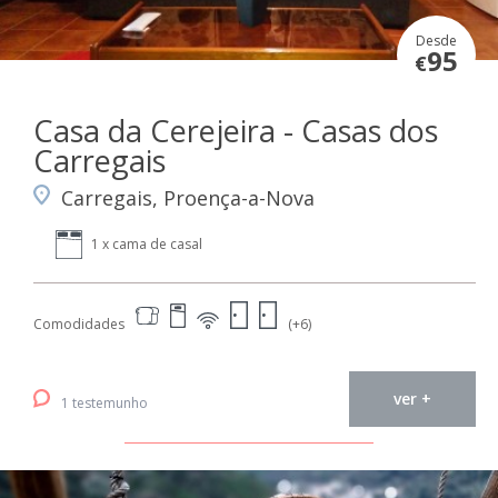
Desde
95
€
Casa da Cerejeira - Casas dos
Carregais
Carregais, Proença-a-Nova
1 x cama de casal
Comodidades
(+6)
ver +
1 testemunho