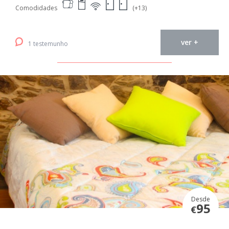
Comodidades
(+13)
ver +
1 testemunho
Desde
95
€