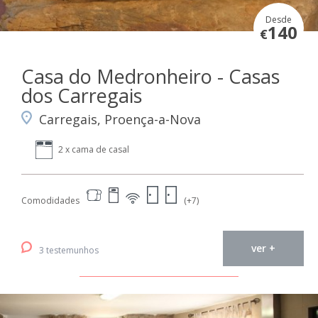
Desde
140
€
Casa do Medronheiro - Casas
dos Carregais
Carregais, Proença-a-Nova
2 x cama de casal
Comodidades
(+7)
ver +
3 testemunhos