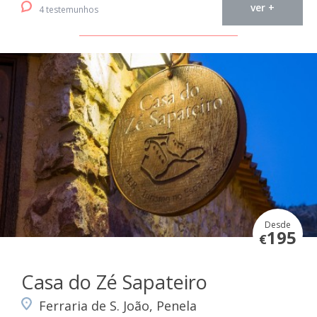
ver +
4 testemunhos
Desde
195
€
Casa do Zé Sapateiro
Ferraria de S. João, Penela