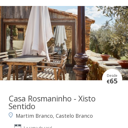
Desde
65
€
Casa Rosmaninho - Xisto
Sentido
Martim Branco, Castelo Branco
1 x cama de casal