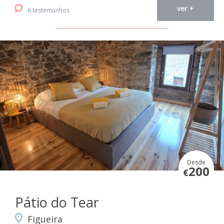
ver +
6 testemunhos
Desde
200
€
Pátio do Tear
Figueira