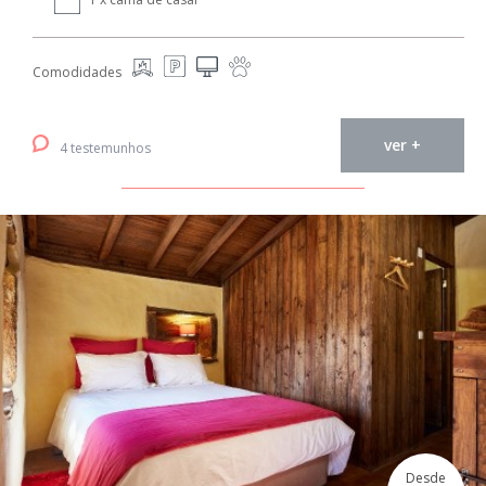
Comodidades
ver +
4 testemunhos
Desde