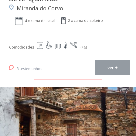
Miranda do Corvo
2 x cama de solteiro
4 x cama de casal
Comodidades
(+6)
ver +
3 testemunhos