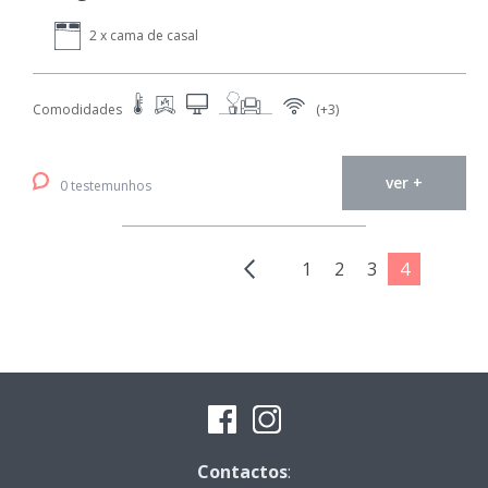
2 x cama de casal
Comodidades
(+3)
ver +
0 testemunhos
1
2
3
4
Contactos
: