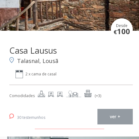
Desde
100
€
Casa Lausus
Talasnal, Lousã
2 x cama de casal
Comodidades
(+3)
ver +
30 testemunhos