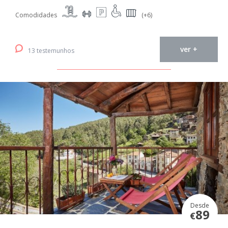
Comodidades
(+6)
ver +
13 testemunhos
Desde
89
€