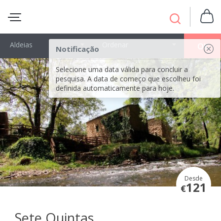
Aldeias
Ordenar
OK
Notificação
Selecione uma data válida para concluir a
pesquisa. A data de começo que escolheu foi
definida automaticamente para hoje.
Desde
121
€
Sete Quintas