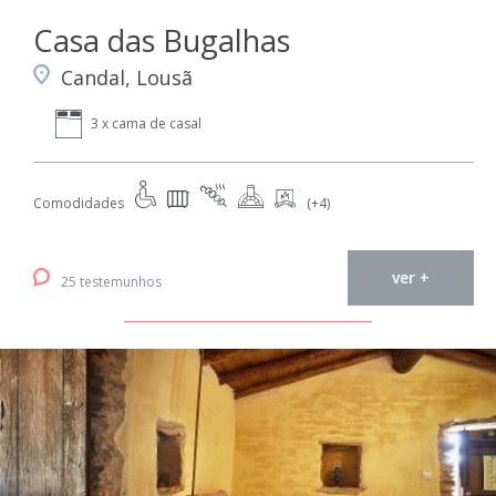
Casa das Bugalhas
Candal, Lousã
3 x cama de casal
Comodidades
(+4)
ver +
25 testemunhos