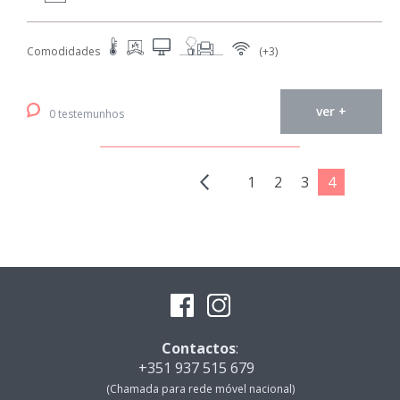
Comodidades
(+3)
ver +
0 testemunhos
1
2
3
4
Contactos
:
+351 937 515 679
(Chamada para rede móvel nacional)