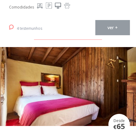
Comodidades
ver +
4 testemunhos
Desde
65
€