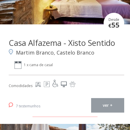
Desde
55
€
Casa Alfazema - Xisto Sentido
Martim Branco, Castelo Branco
1 x cama de casal
Comodidades
ver +
7 testemunhos