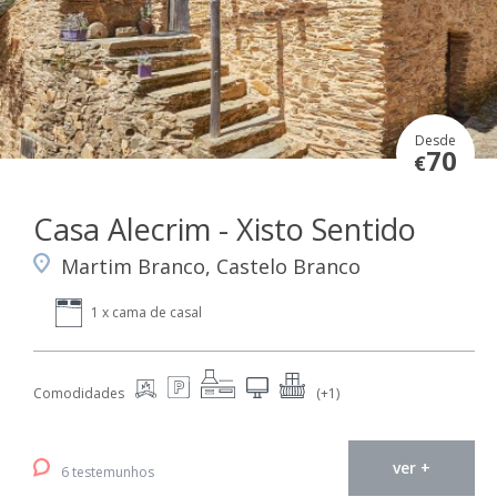
Desde
70
€
Casa Alecrim - Xisto Sentido
Martim Branco, Castelo Branco
1 x cama de casal
Comodidades
(+1)
ver +
6 testemunhos