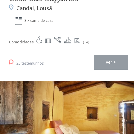
Candal, Lousã
3 x cama de casal
Comodidades
(+4)
ver +
25 testemunhos