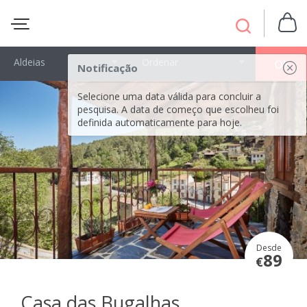
Aldeias
Ordenar
OK
Notificação
Selecione uma data válida para concluir a
pesquisa. A data de começo que escolheu foi
definida automaticamente para hoje.
Desde
89
€
Casa das Bugalhas