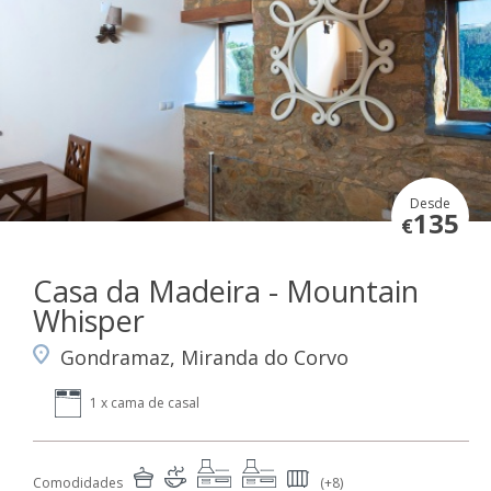
Desde
135
€
Casa da Madeira - Mountain
Whisper
Gondramaz, Miranda do Corvo
1 x cama de casal
Comodidades
(+8)