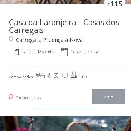
115
€
Casa da Laranjeira - Casas dos
Carregais
Carregais, Proença-a-Nova
1 x cama de solteiro
1 x cama de casal
Comodidades
(+3)
ver +
2 testemunhos