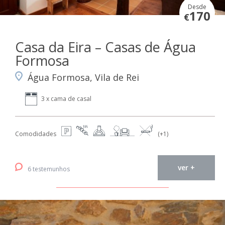
Desde
170
€
Casa da Eira – Casas de Água
Formosa
Água Formosa, Vila de Rei
3 x cama de casal
Comodidades
(+1)
ver +
6 testemunhos