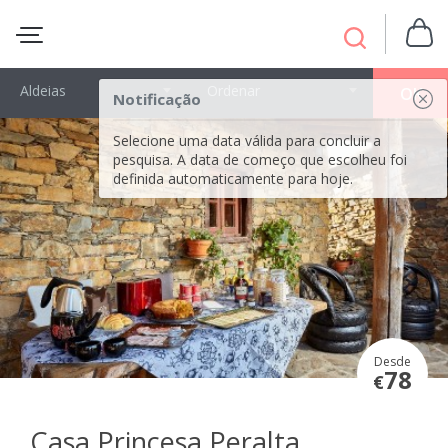
Aldeias
Ordenar
OK
Notificação
Selecione uma data válida para concluir a
pesquisa. A data de começo que escolheu foi
definida automaticamente para hoje.
Desde
78
€
Casa Princesa Peralta