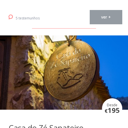
ver +
5 testemunhos
Desde
195
€
Casa do Zé Sapateiro