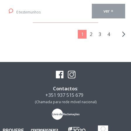
ver +
0 testemunhos
1
2
3
4
Contactos
:
+351 937 515 679
(Chamada para rede móvel nacional)