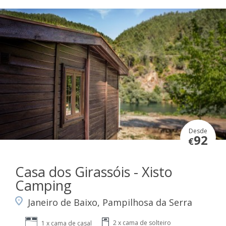
Desde
92
€
Casa dos Girassóis - Xisto
Camping
Janeiro de Baixo, Pampilhosa da Serra
2 x cama de solteiro
1 x cama de casal