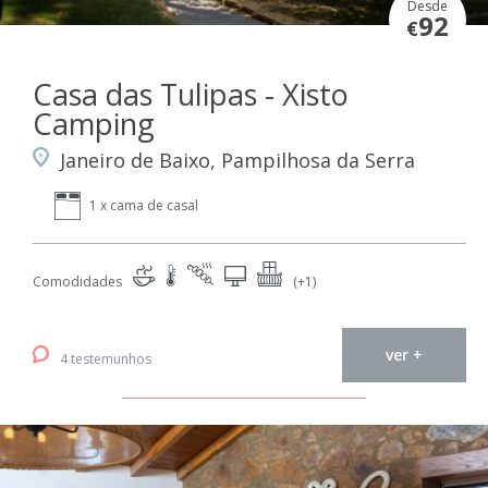
Desde
92
€
Casa das Tulipas - Xisto
Camping
Janeiro de Baixo, Pampilhosa da Serra
1 x cama de casal
Comodidades
(+1)
ver +
4 testemunhos