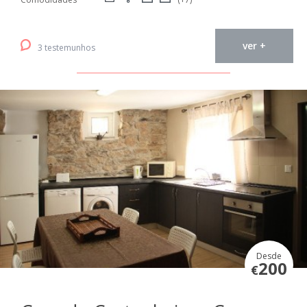
ver +
3 testemunhos
Desde
200
€