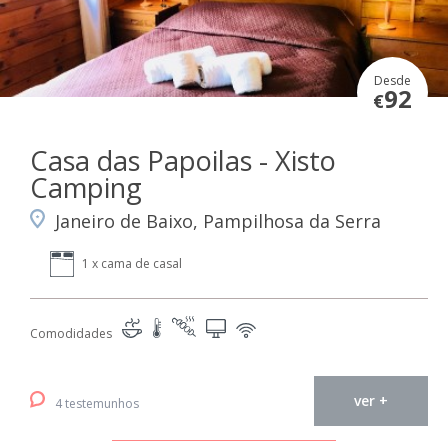
Desde
92
€
Casa das Papoilas - Xisto
Camping
Janeiro de Baixo, Pampilhosa da Serra
1 x cama de casal
Comodidades
ver +
4 testemunhos