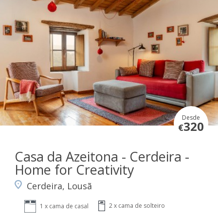
Desde
320
€
Casa da Azeitona - Cerdeira -
Home for Creativity
Cerdeira, Lousã
2 x cama de solteiro
1 x cama de casal