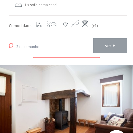
1 x sofa-cama casal
Comodidades
(+1)
ver +
3 testemunhos