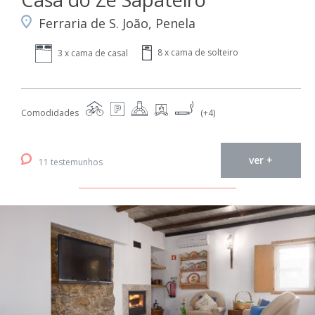
Ferraria de S. João, Penela
8 x cama de solteiro
3 x cama de casal
Comodidades
(+4)
ver +
11 testemunhos