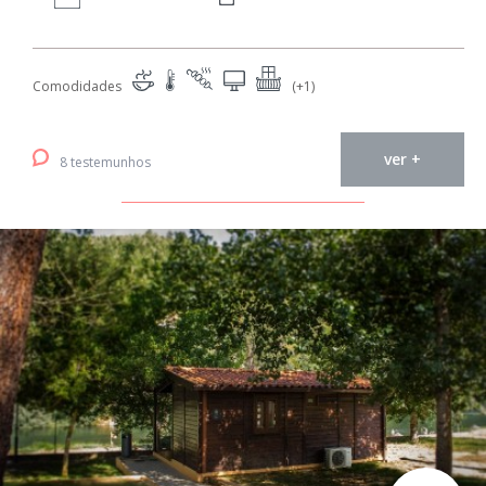
Comodidades
(+1)
ver +
8 testemunhos