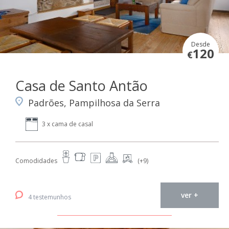
Desde
120
€
Casa de Santo Antão
Padrões, Pampilhosa da Serra
3 x cama de casal
Comodidades
(+9)
ver +
4 testemunhos