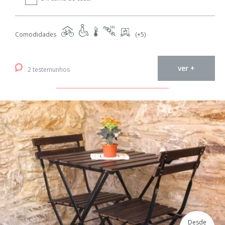
Comodidades
(+5)
ver +
2 testemunhos
Desde