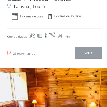
Talasnal, Lousã
2 x cama de solteiro
2 x cama de casal
Comodidades
(+5)
ver +
23 testemunhos