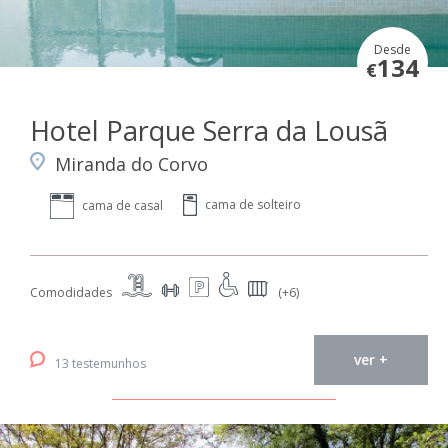
Desde
134
€
Hotel Parque Serra da Lousã
Miranda do Corvo
cama de solteiro
cama de casal
Comodidades
(+6)
ver +
13 testemunhos