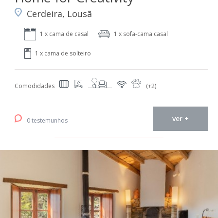
Cerdeira, Lousã
1 x cama de casal
1 x sofa-cama casal
1 x cama de solteiro
Comodidades
(+2)
ver +
0 testemunhos