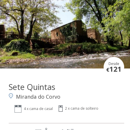
Desde
121
€
Sete Quintas
Miranda do Corvo
2 x cama de solteiro
4 x cama de casal