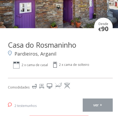
Desde
90
€
Casa do Rosmaninho
Pardieiros, Arganil
2 x cama de solteiro
2 x cama de casal
Comodidades
ver +
2 testemunhos