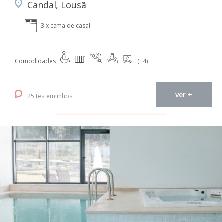
Candal, Lousã
3 x cama de casal
Comodidades
(+4)
ver +
25 testemunhos