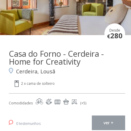
Desde
280
€
Casa do Forno - Cerdeira -
Home for Creativity
Cerdeira, Lousã
2 x cama de solteiro
Comodidades
(+5)
ver +
0 testemunhos