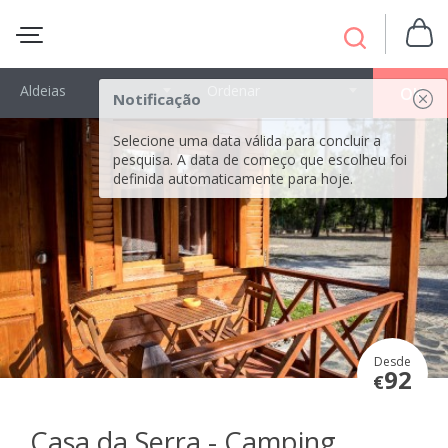
Aldeias
Ordenar
OK
Notificação
Selecione uma data válida para concluir a
pesquisa. A data de começo que escolheu foi
definida automaticamente para hoje.
Desde
92
€
Casa da Serra - Camping