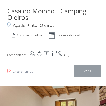
Casa do Moinho - Camping
Oleiros
Açude Pinto, Oleiros
2 x cama de solteiro
1 x cama de casal
Comodidades
(+5)
ver +
2 testemunhos