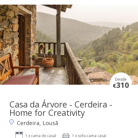
Desde
310
€
Casa da Árvore - Cerdeira -
Home for Creativity
Cerdeira, Lousã
1 x cama de casal
1 x sofa-cama casal