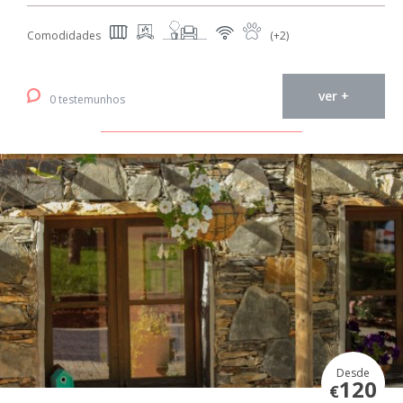
Comodidades
(+2)
ver +
0 testemunhos
Desde
120
€