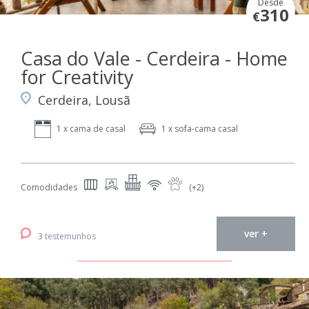
Desde
310
€
Casa do Vale - Cerdeira - Home
for Creativity
Cerdeira, Lousã
1 x cama de casal
1 x sofa-cama casal
Comodidades
(+2)
ver +
3 testemunhos