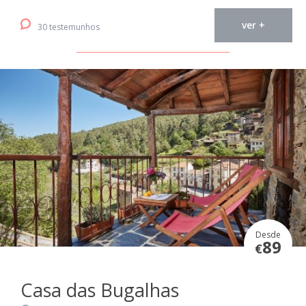
ver +
30 testemunhos
Desde
89
€
Casa das Bugalhas