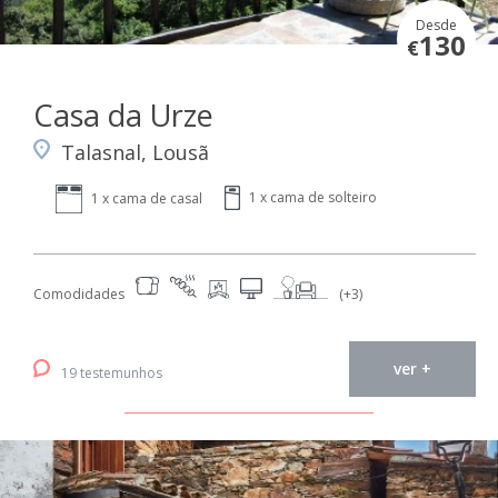
Desde
130
€
Casa da Urze
Talasnal, Lousã
1 x cama de solteiro
1 x cama de casal
Comodidades
(+3)
ver +
19 testemunhos