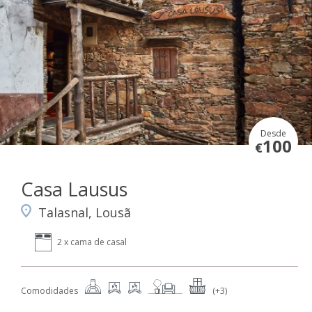
Desde
100
€
Casa Lausus
Talasnal, Lousã
2 x cama de casal
Comodidades
(+3)