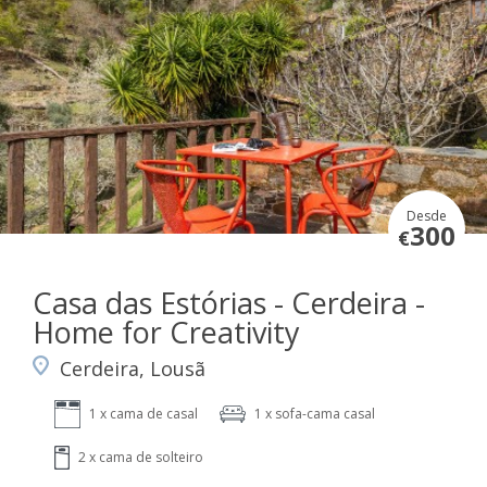
Desde
300
€
Casa das Estórias - Cerdeira -
Home for Creativity
Cerdeira, Lousã
1 x cama de casal
1 x sofa-cama casal
2 x cama de solteiro