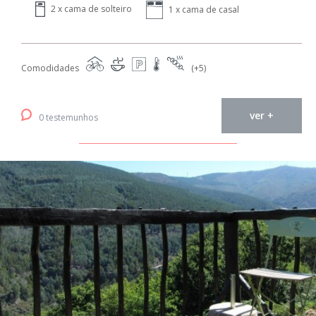
2 x cama de solteiro
1 x cama de casal
Comodidades
(+5)
ver +
0 testemunhos