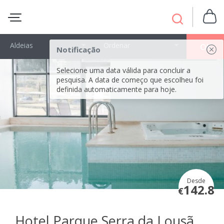
Aldeias
Ordenar
OK
Notificação
Selecione uma data válida para concluir a
pesquisa. A data de começo que escolheu foi
definida automaticamente para hoje.
Desde
142.8
€
Hotel Parque Serra da Lousã