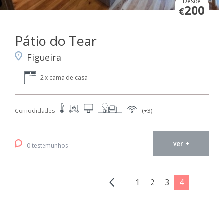
Desde
200
€
Pátio do Tear
Figueira
2 x cama de casal
Comodidades
(+3)
ver +
0 testemunhos
1
2
3
4