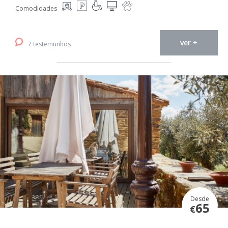
Comodidades
ver +
7 testemunhos
Desde
65
€