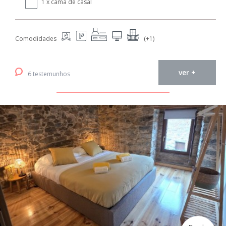
1 x cama de casal
Comodidades
(+1)
ver +
6 testemunhos