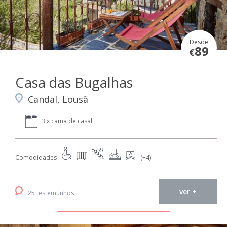
Desde
89
€
Casa das Bugalhas
Candal, Lousã
3 x cama de casal
Comodidades
(+4)
ver +
25 testemunhos