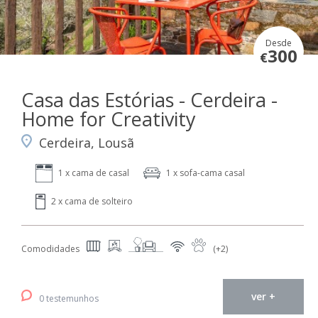
Desde
300
€
Casa das Estórias - Cerdeira -
Home for Creativity
Cerdeira, Lousã
1 x cama de casal
1 x sofa-cama casal
2 x cama de solteiro
Comodidades
(+2)
ver +
0 testemunhos