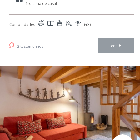
1 x cama de casal
Comodidades
(+3)
ver +
2 testemunhos