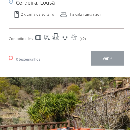
Cerdeira, Lousã
2 x cama de solteiro
1 x sofa-cama casal
Comodidades
(+2)
ver +
0 testemunhos