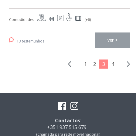
Comodidades
(+6)
ver +
13 testemunhos
1
2
3
4
Contactos
:
+351 937 515 679
(Chamada para rede móvel nacional)