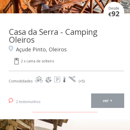
Desde
92
€
Casa da Serra - Camping
Oleiros
Açude Pinto, Oleiros
2 x cama de solteiro
Comodidades
(+5)
ver +
2 testemunhos