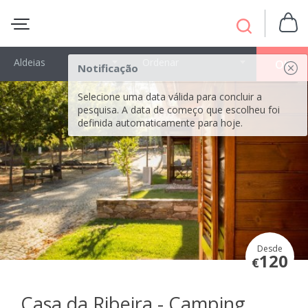
Aldeias
Ordenar
OK
Notificação
Selecione uma data válida para concluir a
pesquisa. A data de começo que escolheu foi
definida automaticamente para hoje.
Desde
120
€
Casa da Ribeira - Camping