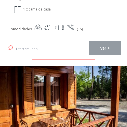
1 x cama de casal
Comodidades
(+5)
ver +
1 testemunho