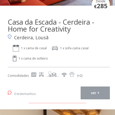
Desde
285
€
Casa da Escada - Cerdeira -
Home for Creativity
Cerdeira, Lousã
1 x cama de casal
1 x sofa-cama casal
1 x cama de solteiro
Comodidades
(+2)
ver +
0 testemunhos