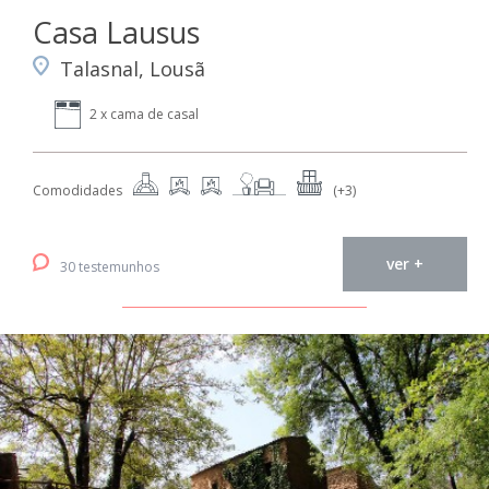
Casa Lausus
Talasnal, Lousã
2 x cama de casal
Comodidades
(+3)
ver +
30 testemunhos