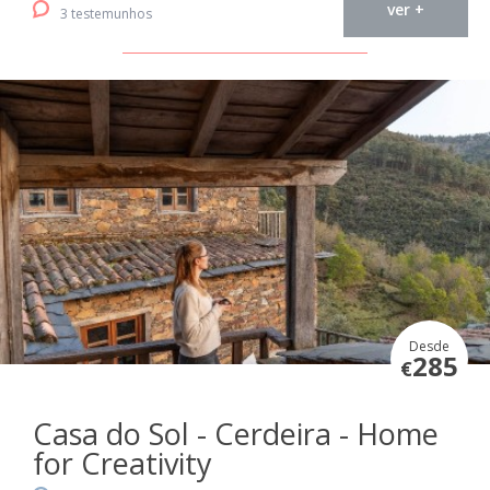
ver +
3 testemunhos
Desde
285
€
Casa do Sol - Cerdeira - Home
for Creativity