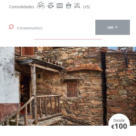
Comodidades
(+5)
ver +
0 testemunhos
Desde
100
€