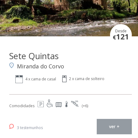
Desde
121
€
Sete Quintas
Miranda do Corvo
2 x cama de solteiro
4 x cama de casal
Comodidades
(+6)
ver +
3 testemunhos