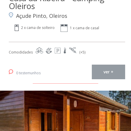
Oleiros
Açude Pinto, Oleiros
2 x cama de solteiro
1 x cama de casal
Comodidades
(+5)
ver +
0 testemunhos