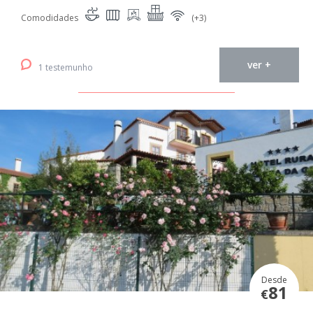
Comodidades
(+3)
ver +
1 testemunho
Desde
81
€