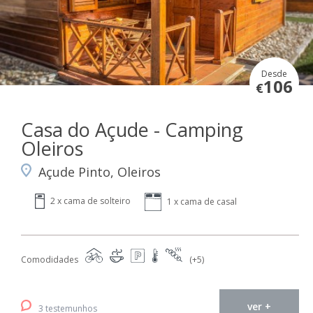
Desde
106
€
Casa do Açude - Camping
Oleiros
Açude Pinto, Oleiros
2 x cama de solteiro
1 x cama de casal
Comodidades
(+5)
ver +
3 testemunhos