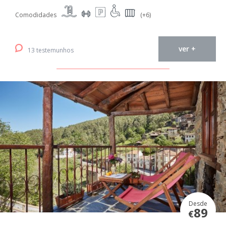
Comodidades
(+6)
ver +
13 testemunhos
Desde
89
€