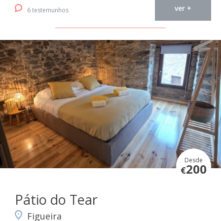
ver +
6 testemunhos
Desde
200
€
Pátio do Tear
Figueira