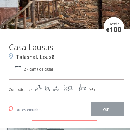
Desde
100
€
Casa Lausus
Talasnal, Lousã
2 x cama de casal
Comodidades
(+3)
ver +
30 testemunhos