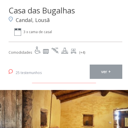
Casa das Bugalhas
Candal, Lousã
3 x cama de casal
Comodidades
(+4)
ver +
25 testemunhos