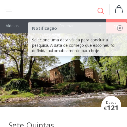
Aldeias
Ordenar
OK
Notificação
Selecione uma data válida para concluir a
pesquisa. A data de começo que escolheu foi
definida automaticamente para hoje.
Desde
121
€
Sete Quintas