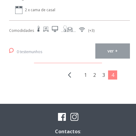
2 x cama de casal
Comodidades
(+3)
ver +
0 testemunhos
1
2
3
4
Contactos
: