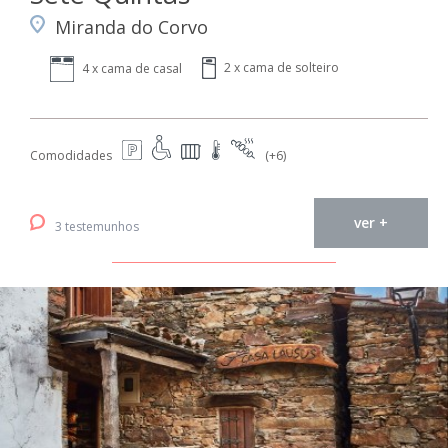
Miranda do Corvo
2 x cama de solteiro
4 x cama de casal
Comodidades
(+6)
ver +
3 testemunhos