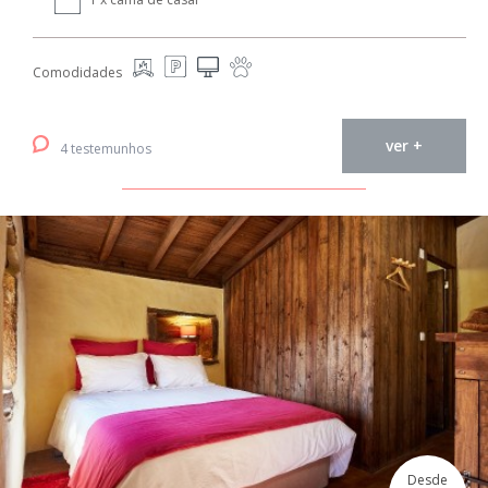
Comodidades
ver +
4 testemunhos
Desde