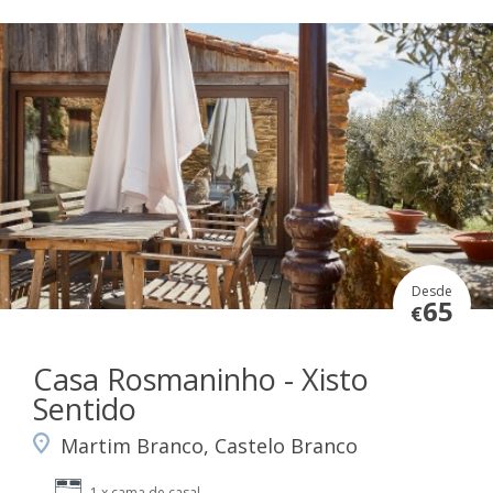
Desde
65
€
Casa Rosmaninho - Xisto
Sentido
Martim Branco, Castelo Branco
1 x cama de casal