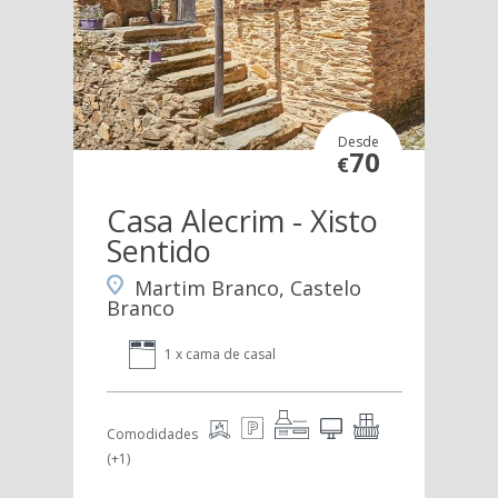
Desde
70
€
Casa Alecrim - Xisto
Sentido
Martim Branco, Castelo
Branco
1 x cama de casal
Comodidades
(+1)