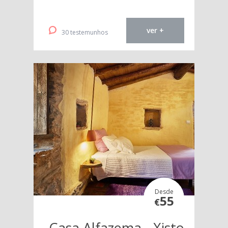
ver +
30 testemunhos
Desde
55
€
Casa Alfazema - Xisto