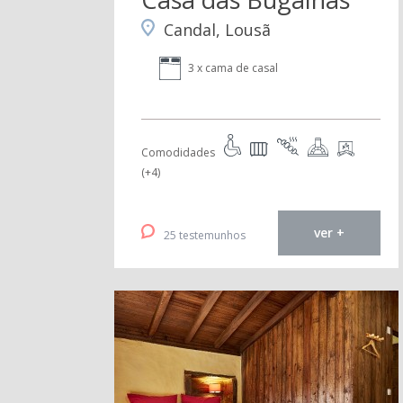
Candal, Lousã
3 x cama de casal
Comodidades
(+4)
ver +
25 testemunhos