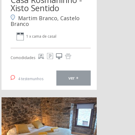
Xisto Sentido
Martim Branco, Castelo
Branco
1 x cama de casal
Comodidades
ver +
4 testemunhos