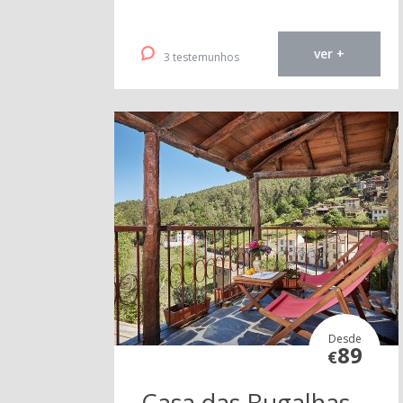
ver +
3 testemunhos
Desde
89
€
Casa das Bugalhas