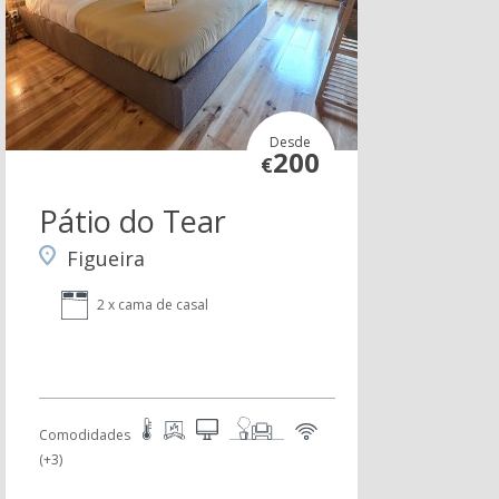
Desde
200
€
Pátio do Tear
Figueira
2 x cama de casal
Comodidades
(+3)