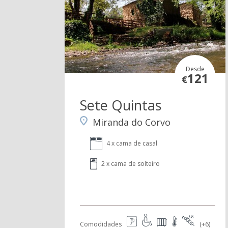
Desde
121
€
Sete Quintas
Miranda do Corvo
4 x cama de casal
2 x cama de solteiro
Comodidades
(+6)