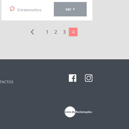
ver +
0 testemunhos
1
2
3
4
TACTOS