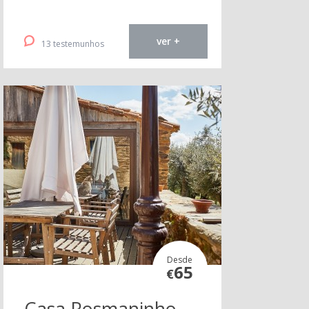
ver +
13 testemunhos
Desde
65
€
Casa Rosmaninho -