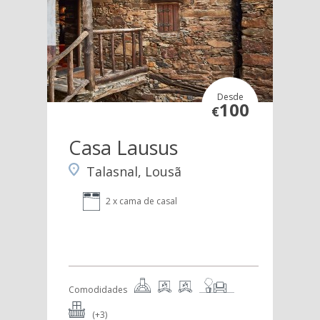
Desde
100
€
Casa Lausus
Talasnal, Lousã
2 x cama de casal
Comodidades
(+3)