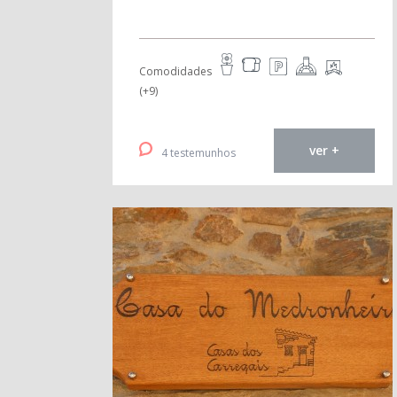
Comodidades
(+9)
ver +
4 testemunhos