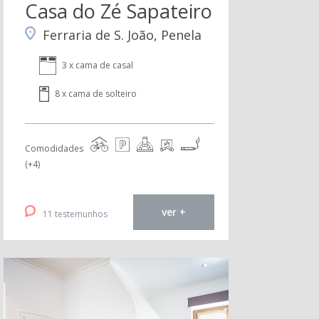
Casa do Zé Sapateiro
Ferraria de S. João, Penela
3 x cama de casal
8 x cama de solteiro
Comodidades
(+4)
ver +
11 testemunhos