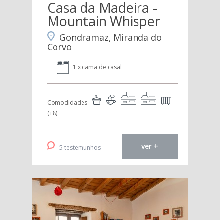
Casa da Madeira -
Mountain Whisper
Gondramaz, Miranda do
Corvo
1 x cama de casal
Comodidades
(+8)
ver +
5 testemunhos