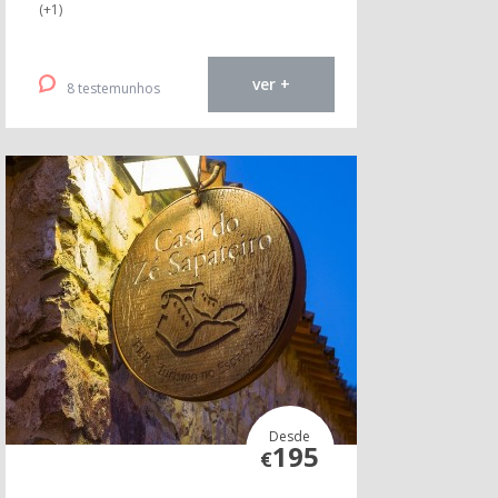
(+1)
ver +
8 testemunhos
Desde
195
€