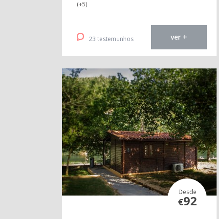
(+5)
ver +
23 testemunhos
Desde
92
€