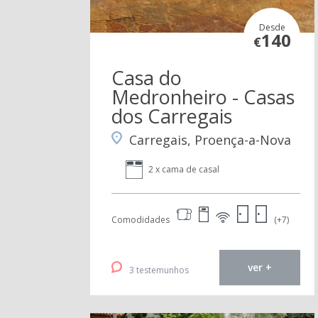
Desde
140
€
Casa do
Medronheiro - Casas
dos Carregais
Carregais, Proença-a-Nova
2 x cama de casal
Comodidades
(+7)
ver +
3 testemunhos