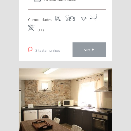
Comodidades
(+1)
ver +
3 testemunhos