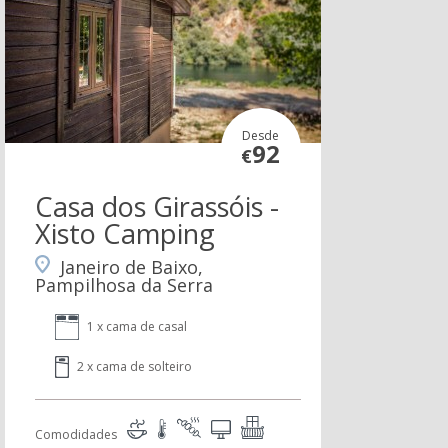
Desde
92
€
Casa dos Girassóis -
Xisto Camping
Janeiro de Baixo,
Pampilhosa da Serra
1 x cama de casal
2 x cama de solteiro
Comodidades