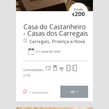
Desde
200
€
Casa do Castanheiro
- Casas dos Carregais
Carregais, Proença-a-Nova
3 x cama de casal
Comodidades
(+13)
ver +
1 testemunho