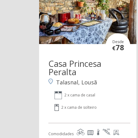
Desde
78
€
Casa Princesa
Peralta
Talasnal, Lousã
2 x cama de casal
2 x cama de solteiro
Comodidades