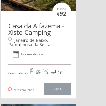
Desde
92
€
Casa da Alfazema -
Xisto Camping
Janeiro de Baixo,
Pampilhosa da Serra
1 x cama de casal
Comodidades
ver +
9 testemunhos