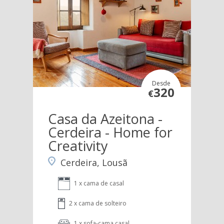
Desde
320
€
Casa da Azeitona -
Cerdeira - Home for
Creativity
Cerdeira, Lousã
1 x cama de casal
2 x cama de solteiro
1 x sofa-cama casal