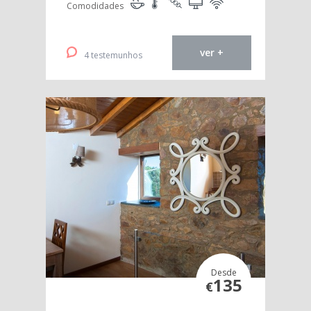
Comodidades
ver +
4 testemunhos
Desde
135
€