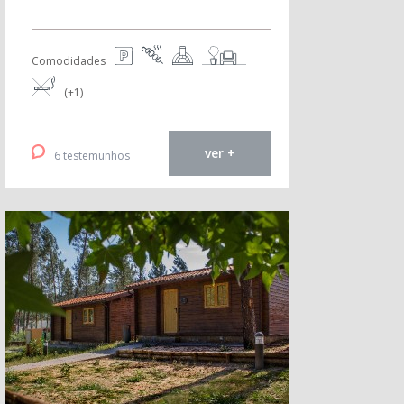
Comodidades
(+1)
ver +
6 testemunhos