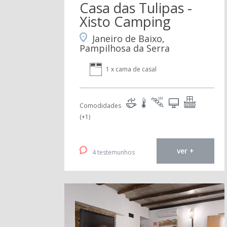
Casa das Tulipas -
Xisto Camping
Janeiro de Baixo,
Pampilhosa da Serra
1 x cama de casal
Comodidades
(+1)
ver +
4 testemunhos